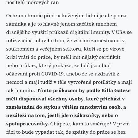
nositelů morových ran
Ochrana hranic před nakaženými lidmi je ale pouze
záminka a je to hlavně jenom začátek mnohem
drsnějšího využití průkazů digitální imunity. V USA se
totiž začíná mluvit o tom, že všichni zaměstnanci v
soukromém a veřejném sektoru, kteří se po virové
krizi vrátí do práce, by měli mít nějaký certifikát
nebo průkaz, který prokáže, že lidé jsou buď
očkovaní proti COVID-19, anebo že se uzdravili z
nemoci a mají tudíž v těle vytvořené protilátky a mají
tak imunitu.
Tímto průkazem by podle Billa Gatese
měli disponovat všechny osoby, které přichází v
zaměstnání do styku s větším množstvím osob, a
nezáleží na tom, jestli jde o zákazníky, nebo o
spolupracovníky.
Chápete, kam to směřuje? V první
fázi to bude vypadat tak, že zpátky do práce se bez