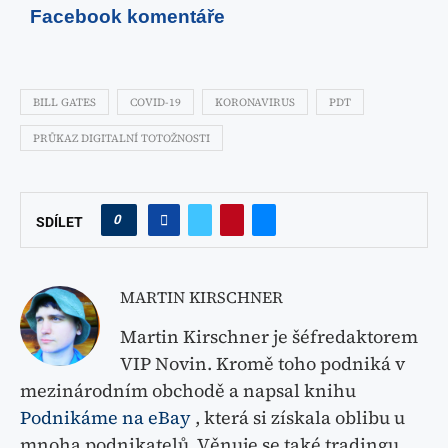
Facebook komentáře
BILL GATES
COVID-19
KORONAVIRUS
PDT
PRŮKAZ DIGITALNÍ TOTOŽNOSTI
0
SDÍLET
MARTIN KIRSCHNER
Martin Kirschner je šéfredaktorem
VIP Novin. Kromě toho podniká v
mezinárodním obchodě a napsal knihu
Podnikáme na eBay
, která si získala oblibu u
mnoha podnikatelů. Věnuje se také tradingu,