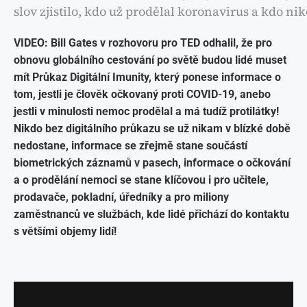
slov zjistilo, kdo už prodělal koronavirus a kdo nik
VIDEO: Bill Gates v rozhovoru pro TED odhalil, že pro
obnovu globálního cestování po světě budou lidé muset
mít Průkaz Digitální Imunity, který ponese informace o
tom, jestli je člověk očkovaný proti COVID-19, anebo
jestli v minulosti nemoc prodělal a má tudíž protilátky!
Nikdo bez digitálního průkazu se už nikam v blízké době
nedostane, informace se zřejmě stane součástí
biometrických záznamů v pasech, informace o očkování
a o prodělání nemoci se stane klíčovou i pro učitele,
prodavače, pokladní, úředníky a pro miliony
zaměstnanců ve službách, kde lidé přichází do kontaktu
s většími objemy lidí!