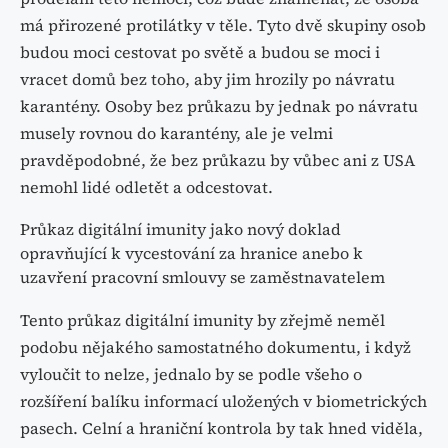
má přirozené protilátky v těle. Tyto dvě skupiny osob
budou moci cestovat po světě a budou se moci i
vracet domů bez toho, aby jim hrozily po návratu
karantény. Osoby bez průkazu by jednak po návratu
musely rovnou do karantény, ale je velmi
pravděpodobné, že bez průkazu by vůbec ani z USA
nemohl lidé odletět a odcestovat.
Průkaz digitální imunity jako nový doklad
opravňující k vycestování za hranice anebo k
uzavření pracovní smlouvy se zaměstnavatelem
Tento průkaz digitální imunity by zřejmě neměl
podobu nějakého samostatného dokumentu, i když
vyloučit to nelze, jednalo by se podle všeho o
rozšíření balíku informací uložených v biometrických
pasech. Celní a hraniční kontrola by tak hned viděla,