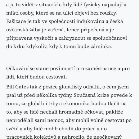
a je to vidět v situacích, kdy lidé fyzicky napadají a
mlátí osoby, které se na ulici objeví bez roušky.
Fašizace je tak ve společnosti indukována a česká
ovčanská žába je vařená, lehce připečená a je
připravena vyskočit a zahryznout se spoluobčanovi
do krku kdykoliv, kdy k tomu bude záminka.
Očkování se stane povinností pro zaměstnance a pro
lidi, kteří budou cestovat.
Bill Gates tak z pozice globalisty odhalil, o čem jsem
psal už před několika týdny. Současná krize povede k
tomu, že globální trhy a ekonomika budou tlačit na
to, aby se lidé nechali hromadně očkovat, pakliže
neprodělali sami nemoc, aby mohli volně cestovat po
světě a aby lidé mohli chodit do práce a do
pracovních kolektivů a nehrozilo, že neočkovaný