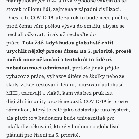
manipulovaných RNA a DNA v podobě vakcín do těl
stovek milionů lidí, zejména v západní civilizaci.
Dnes je to COVID-19, ale za rok to bude něco jiného,
proti čemu vám pošlou výzvu do emailu, abyste se
nechali očkovat, jinak už nechoďte do
práce.
Pokaždé, když budou globalisté chtít
urychlit nějaký proces řízení na 5. prioritě, prostě
nařídí nové očkování a tentokrát to lidé už
nebudou moci odmítnout
, protože jinak přijde
vyhazov z práce, vyhazov dítěte ze školky nebo ze
školy, zákaz cestování, létání, používání autobusů
MHD, tramvají a vlaků, kam vás bez průkazu
digitální imunity prostě nepustí. COVID-19 je prostě
záminkou, který to celé jako odstartuje tuto hysterii,
ale platit to v budoucnu bude univerzálně pro
jakékoliv očkování, které v budoucnu globalisté
plánují pro řízení na 5. prioritě.