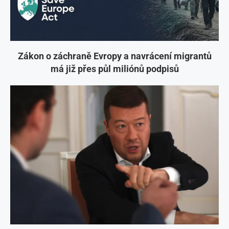
Zákon o záchraně Evropy a navrácení migrantů
má již přes půl miliónů podpisů