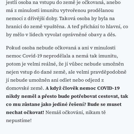
jestli osoba na vstupu do země je očkovaná, anebo
má z minulosti imunitu vytvořenou prodělanou
nemocí z dřívější doby. Taková osoba by byla na
hranici do země vpuštěna. A teď přichází to hlavní, co
by mělo v lidech vyvolat oprávněné obavy a děs.
Pokud osoba nebude očkovaná a ani v minulosti
nemoc Covid-19 neprodělala a nemá tak imunitu,
potom je velmi reálné, že jí vůbec nebude umožněn
nejen vstup do dané země, ale velmi pravděpodobně
jí nebude umožněn ani odlet nebo odjezd z
domovské země.
A když člověk nemoc COVID-19
nikdy neměl a přesto bude potřebovat cestovat, tak
co mu zůstane jako jediné řešení? Bude se muset
nechat očkovat!
Nemáš očkování, nikam tě
nepustíme!