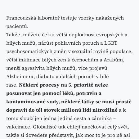
Francouzská laboratoř testuje vzorky nakažených
pacientů.
Takže, můžete čekat větší neplodnost evropských a
bílých mužů, nárůst pohlavních poruch a LGBT
psychosomatických změn v sexuální rovině populace,
větší inklinace bílých žen k černochům a Arabům,
menší agresivita bílých mužů, více projevů
Alzheimera, diabetu a dalších poruch v bílé
rase.
Některé procesy na 5. prioritě nelze
posunovat jen pomocí léků, potravin a
kontaminované vody, některé látky se musí prostě
dopravit do těl stovek milionů lidí nitrožilně
a k
tomu slouží jen jedna jediná cesta a záminka –
vakcinace. Globalisté tak chtějí naočkovat celý svět,
takže si dovedete představit, jak moc to je pro ně asi