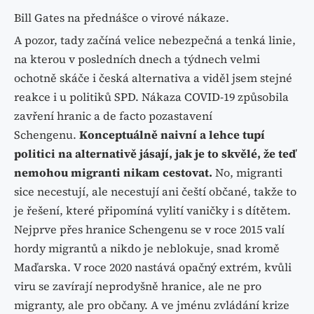
Bill Gates na přednášce o virové nákaze.
A pozor, tady začíná velice nebezpečná a tenká linie,
na kterou v posledních dnech a týdnech velmi
ochotně skáče i česká alternativa a viděl jsem stejné
reakce i u politiků SPD. Nákaza COVID-19 způsobila
zavření hranic a de facto pozastavení
Schengenu.
Konceptuálně naivní a lehce tupí
politici na alternativě jásají, jak je to skvělé, že teď
nemohou migranti nikam cestovat.
No, migranti
sice necestují, ale necestují ani čeští občané, takže to
je řešení, které připomíná vylití vaničky i s dítětem.
Nejprve přes hranice Schengenu se v roce 2015 valí
hordy migrantů a nikdo je neblokuje, snad kromě
Maďarska. V roce 2020 nastává opačný extrém, kvůli
viru se zavírají neprodyšně hranice, ale ne pro
migranty, ale pro občany. A ve jménu zvládání krize