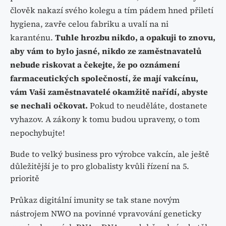
člověk nakazí svého kolegu a tím pádem hned přiletí
hygiena, zavře celou fabriku a uvalí na ni
karanténu.
Tuhle hrozbu nikdo, a opakuji to znovu,
aby vám to bylo jasné, nikdo ze zaměstnavatelů
nebude riskovat a čekejte, že po oznámení
farmaceutických společností, že mají vakcínu,
vám Vaši zaměstnavatelé okamžitě nařídí, abyste
se nechali očkovat.
Pokud to neuděláte, dostanete
vyhazov. A zákony k tomu budou upraveny, o tom
nepochybujte!
Bude to velký business pro výrobce vakcín, ale ještě
důležitější je to pro globalisty kvůli řízení na 5.
prioritě
Průkaz digitální imunity se tak stane novým
nástrojem NWO na povinné vpravování geneticky