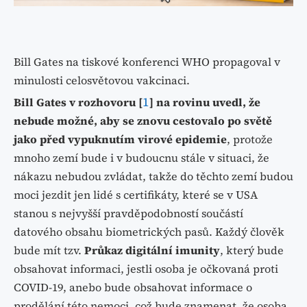
Bill Gates na tiskové konferenci WHO propagoval v
minulosti celosvětovou vakcinaci.
1
Bill Gates v rozhovoru [
] na rovinu uvedl, že
nebude možné, aby se znovu cestovalo po světě
jako před vypuknutím virové epidemie
, protože
mnoho zemí bude i v budoucnu stále v situaci, že
nákazu nebudou zvládat, takže do těchto zemí budou
moci jezdit jen lidé s certifikáty, které se v USA
stanou s nejvyšší pravděpodobností součástí
datového obsahu biometrických pasů. Každý člověk
bude mít tzv.
Průkaz digitální imunity
, který bude
obsahovat informaci, jestli osoba je očkovaná proti
COVID-19, anebo bude obsahovat informace o
prodělání této nemoci, což bude znamenat, že osoba