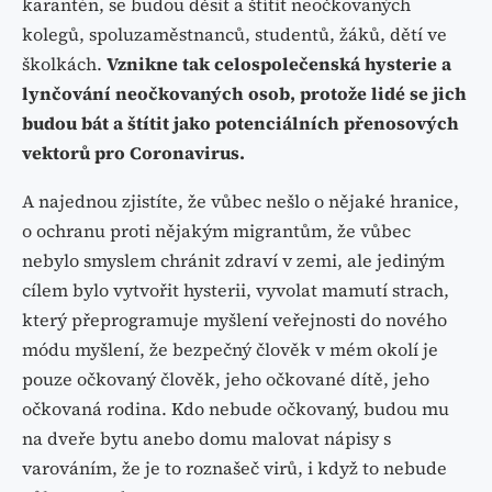
karantén, se budou děsit a štítit neočkovaných
kolegů, spoluzaměstnanců, studentů, žáků, dětí ve
školkách.
Vznikne tak celospolečenská hysterie a
lynčování neočkovaných osob, protože lidé se jich
budou bát a štítit jako potenciálních přenosových
vektorů pro Coronavirus.
A najednou zjistíte, že vůbec nešlo o nějaké hranice,
o ochranu proti nějakým migrantům, že vůbec
nebylo smyslem chránit zdraví v zemi, ale jediným
cílem bylo vytvořit hysterii, vyvolat mamutí strach,
který přeprogramuje myšlení veřejnosti do nového
módu myšlení, že bezpečný člověk v mém okolí je
pouze očkovaný člověk, jeho očkované dítě, jeho
očkovaná rodina. Kdo nebude očkovaný, budou mu
na dveře bytu anebo domu malovat nápisy s
varováním, že je to roznašeč virů, i když to nebude