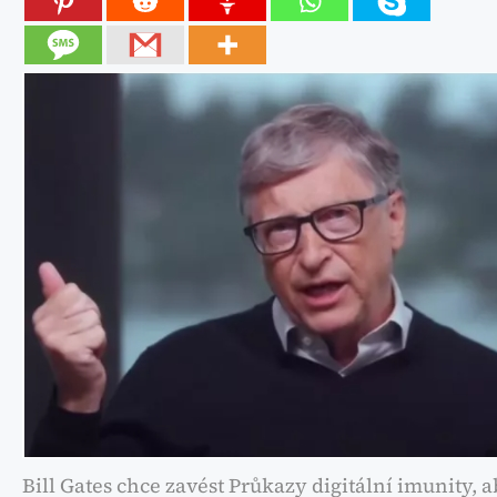
Bill Gates chce zavést Průkazy digitální imunity, a