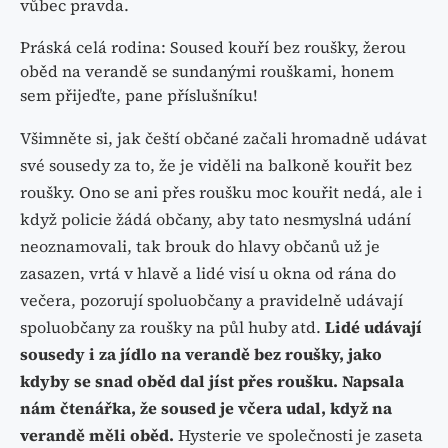
vůbec pravda.
Práská celá rodina: Soused kouří bez roušky, žerou
oběd na verandě se sundanými rouškami, honem
sem přijeďte, pane příslušníku!
Všimněte si, jak čeští občané začali hromadně udávat
své sousedy za to, že je viděli na balkoně kouřit bez
roušky. Ono se ani přes roušku moc kouřit nedá, ale i
když policie žádá občany, aby tato nesmyslná udání
neoznamovali, tak brouk do hlavy občanů už je
zasazen, vrtá v hlavě a lidé visí u okna od rána do
večera, pozorují spoluobčany a pravidelně udávají
spoluobčany za roušky na půl huby atd.
Lidé udávají
sousedy i za jídlo na verandě bez roušky, jako
kdyby se snad oběd dal jíst přes roušku. Napsala
nám čtenářka, že soused je včera udal, když na
verandě měli oběd.
Hysterie ve společnosti je zaseta