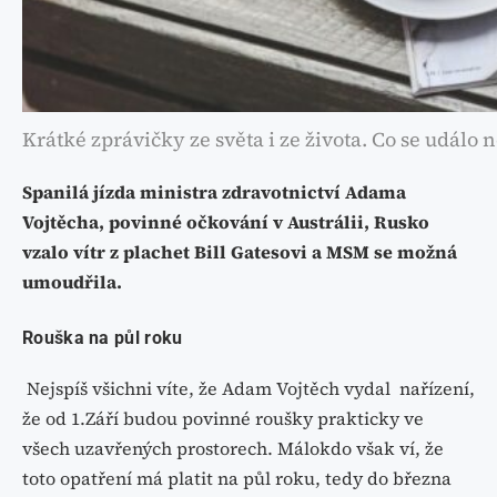
Krátké zprávičky ze světa i ze života. Co se událo 
Spanilá jízda ministra zdravotnictví Adama
Vojtěcha, povinné očkování v Austrálii, Rusko
vzalo vítr z plachet Bill Gatesovi a MSM se možná
umoudřila.
Rouška na půl roku
Nejspíš všichni víte, že Adam Vojtěch vydal nařízení,
že od 1.Září budou povinné roušky prakticky ve
všech uzavřených prostorech. Málokdo však ví, že
toto opatření má platit na půl roku, tedy do března