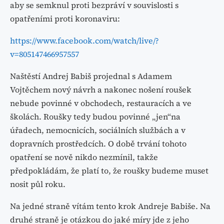
aby se semknul proti bezpráví v souvislosti s
opatřeními proti koronaviru:
https://www.facebook.com/watch/live/?
v=805147466957557
Naštěstí Andrej Babiš projednal s Adamem
Vojtěchem nový návrh a nakonec nošení roušek
nebude povinné v obchodech, restauracích a ve
školách. Roušky tedy budou povinné „jen“na
úřadech, nemocnicích, sociálních službách a v
dopravních prostředcích. O době trvání tohoto
opatření se nově nikdo nezmínil, takže
předpokládám, že platí to, že roušky budeme muset
nosit půl roku.
Na jedné straně vítám tento krok Andreje Babiše. Na
druhé straně je otázkou do jaké míry jde z jeho