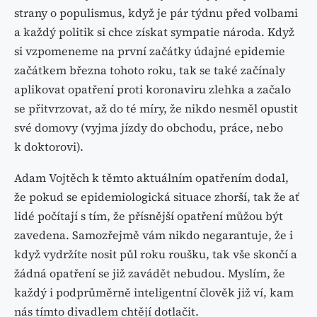
strany o populismus, když je pár týdnu před volbami
a každý politik si chce získat sympatie národa. Když
si vzpomeneme na první začátky údajné epidemie
začátkem března tohoto roku, tak se také začínaly
aplikovat opatření proti koronaviru zlehka a začalo
se přitvrzovat, až do té míry, že nikdo nesměl opustit
své domovy (vyjma jízdy do obchodu, práce, nebo
k doktorovi).
Adam Vojtěch k těmto aktuálním opatřením dodal,
že pokud se epidemiologická situace zhorší, tak že ať
lidé počítají s tím, že přísnější opatření můžou být
zavedena. Samozřejmě vám nikdo negarantuje, že i
když vydržíte nosit půl roku roušku, tak vše skončí a
žádná opatření se již zavádět nebudou. Myslím, že
každý i podprůměrně inteligentní člověk již ví, kam
nás tímto divadlem chtějí dotlačit.