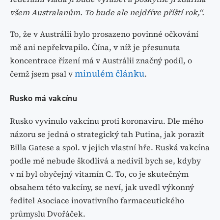
všem Australanům. To bude ale nejdříve příští rok,“.
To, že v Austrálii bylo prosazeno povinné očkování
mě ani nepřekvapilo. Čína, v níž je přesunuta
koncentrace řízení má v Austrálii značný podíl, o
minulém článku
čemž jsem psal v
.
Rusko má vakcínu
Rusko vyvinulo vakcínu proti koronaviru. Dle mého
názoru se jedná o strategický tah Putina, jak porazit
Billa Gatese a spol. v jejich vlastní hře. Ruská vakcína
podle mě nebude škodlivá a nedivil bych se, kdyby
v ní byl obyčejný vitamín C. To, co je skutečným
obsahem této vakcíny, se neví, jak uvedl výkonný
ředitel Asociace inovativního farmaceutického
průmyslu Dvořáček.