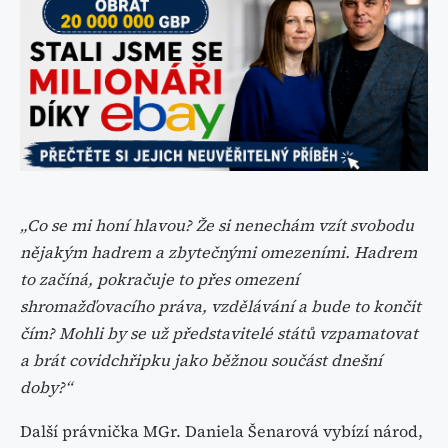
„Co se mi honí hlavou? Že si nenechám vzít svobodu
nějakým hadrem a zbytečnými omezeními. Hadrem
to začíná, pokračuje to přes omezení
shromažďovacího práva, vzdělávání a bude to končit
čím? Mohli by se už představitelé států vzpamatovat
a brát covidchřipku jako běžnou součást dnešní
doby?“
Další právnička MGr. Daniela Šenarová vybízí národ,