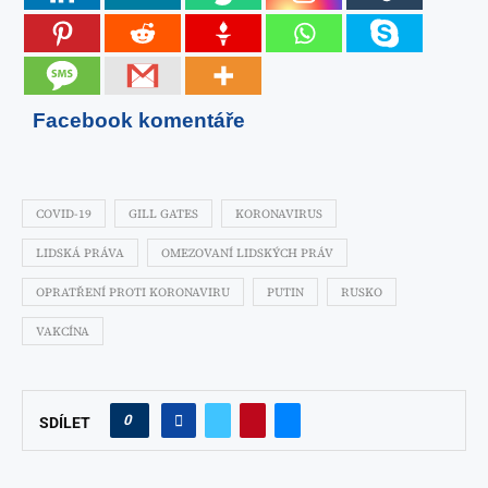
Facebook komentáře
COVID-19
GILL GATES
KORONAVIRUS
LIDSKÁ PRÁVA
OMEZOVANÍ LIDSKÝCH PRÁV
OPRATŘENÍ PROTI KORONAVIRU
PUTIN
RUSKO
VAKCÍNA
0
SDÍLET