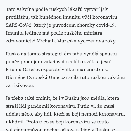
Tato vakcína podle ruských lékařů vytváří jak
protilátku, tak buněčnou imunitu vůči koronaviru
SARS-CoV-2, který je původcem choroby covid-19.
Imunita jedince má podle ruského ministra
zdravotnictví Michaila Muraška vydržet dva roky.
Rusko na tomto strategickém tahu vydělá spoustu
peněz prodejem vakcíny do celého světa a ještě
k tomu Gatesovi způsobí velké finanční ztráty.
Nicméně Evropská Unie označila tuto ruskou vakcínu
za rizikovou.
Je třeba také zmínit, že i v Rusku jsou média, která
straší lidi pandemii koronaviru. Putin ví, že musí
udělat něco, aby lidi, kteří se bojí nemoci koronaviru,
uklidnil. Proto ti co se bojí koronaviru se touto
vakcínou můžou nechat očkovat. Lidé v Rusku se