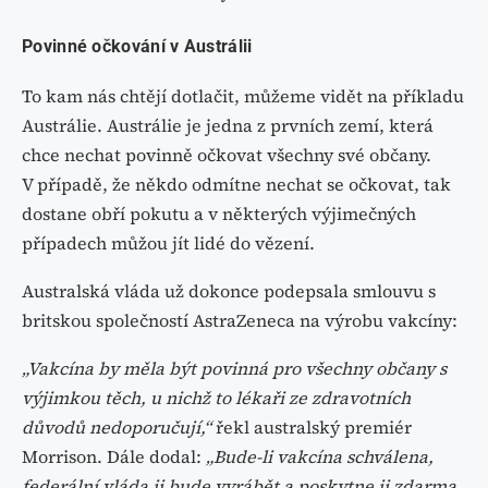
Povinné očkování v Austrálii
To kam nás chtějí dotlačit, můžeme vidět na příkladu
Austrálie. Austrálie je jedna z prvních zemí, která
chce nechat povinně očkovat všechny své občany.
V případě, že někdo odmítne nechat se očkovat, tak
dostane obří pokutu a v některých výjimečných
případech můžou jít lidé do vězení.
Australská vláda už dokonce podepsala smlouvu s
britskou společností AstraZeneca na výrobu vakcíny:
„Vakcína by měla být povinná pro všechny občany s
výjimkou těch, u nichž to lékaři ze zdravotních
důvodů nedoporučují,“
řekl australský premiér
Morrison. Dále dodal:
„Bude-li vakcína schválena,
federální vláda ji bude vyrábět a poskytne ji zdarma