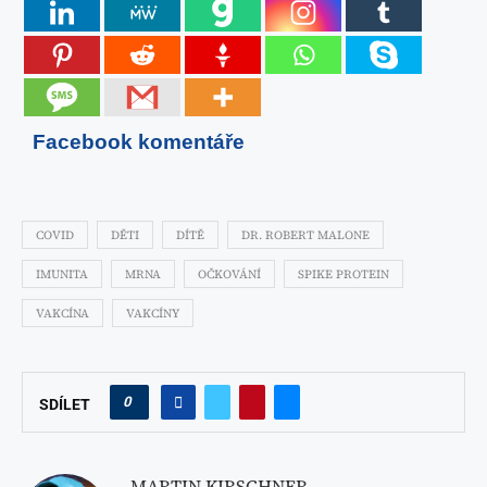
Facebook komentáře
COVID
DĚTI
DÍTĚ
DR. ROBERT MALONE
IMUNITA
MRNA
OČKOVÁNÍ
SPIKE PROTEIN
VAKCÍNA
VAKCÍNY
0
SDÍLET
MARTIN KIRSCHNER