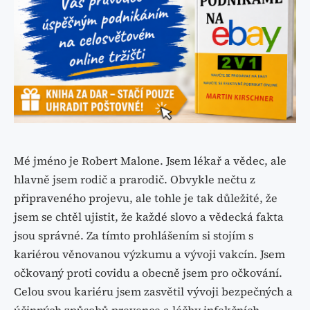
Mé jméno je Robert Malone. Jsem lékař a vědec, ale
hlavně jsem rodič a prarodič. Obvykle nečtu z
připraveného projevu, ale tohle je tak důležité, že
jsem se chtěl ujistit, že každé slovo a vědecká fakta
jsou správné. Za tímto prohlášením si stojím s
kariérou věnovanou výzkumu a vývoji vakcín. Jsem
očkovaný proti covidu a obecně jsem pro očkování.
Celou svou kariéru jsem zasvětil vývoji bezpečných a
účinných způsobů prevence a léčby infekčních