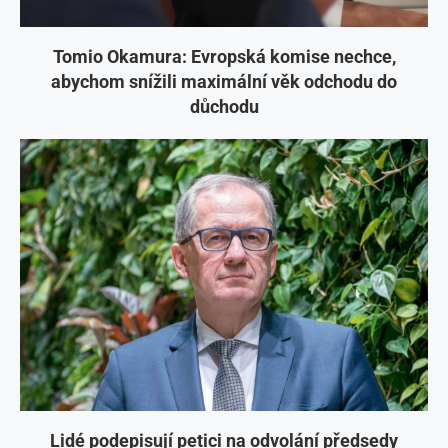
Tomio Okamura: Evropská komise nechce,
abychom snížili maximální věk odchodu do
důchodu
Lidé podepisují petici na odvolání předsedy