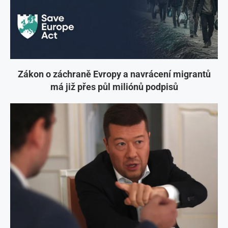
Zákon o záchraně Evropy a navrácení migrantů
má již přes půl miliónů podpisů