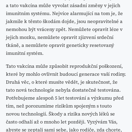
a tato vakcína může vyvolat zásadní změny v jejich
imunitním systému. Nejvíce alarmující na tom je, že
jakmile k těmto škodám dojde, jsou neopravitelné a
nemohou být vráceny zpět. Nemůžete opravit léze v
jejich mozku, nemůžete opravit zjizvení srdeční
tkáně, a nemůžete opravit geneticky resetovaný
imunitní systém.
Tato vakcína může způsobit reprodukční poškození,
které by mohlo ovlivnit budoucí generace vaší rodiny.
Druhá věc, o které musíte vědět, je skutečnost, že
tato nová technologie nebyla dostatečně testována.
Potřebujeme alespoň 5 let testování a výzkumu před
tím, než porozumíme rizikům spojeným s touto
novou technologií. Škody a rizika nových léků se
často odhalí až o mnoho let později. Vyzývám Vás,
abyste se zeptali sami sebe, jako rodiče, zda chcete,