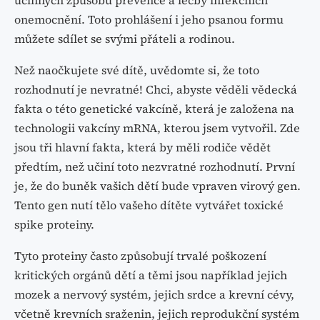
onemocnění. Toto prohlášení i jeho psanou formu
můžete sdílet se svými přáteli a rodinou.
Než naočkujete své dítě, uvědomte si, že toto
rozhodnutí je nevratné! Chci, abyste věděli vědecká
fakta o této genetické vakcíně, která je založena na
technologii vakcíny mRNA, kterou jsem vytvořil. Zde
jsou tři hlavní fakta, která by měli rodiče vědět
předtím, než učiní toto nezvratné rozhodnutí. První
je, že do buněk vašich dětí bude vpraven virový gen.
Tento gen nutí tělo vašeho dítěte vytvářet toxické
spike proteiny.
Tyto proteiny často způsobují trvalé poškození
kritických orgánů dětí a těmi jsou například jejich
mozek a nervový systém, jejich srdce a krevní cévy,
včetně krevních sraženin, jejich reprodukční systém