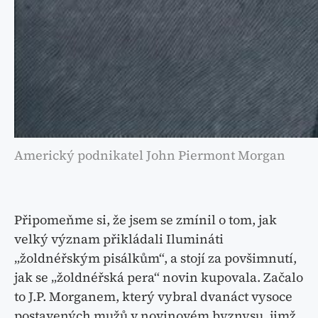
Americký podnikatel John Piermont Morgan
Připomeňme si, že jsem se zmínil o tom, jak
velký význam přikládali Ilumináti
„žoldnéřským pisálkům“, a stojí za povšimnutí,
jak se „žoldnéřská pera“ novin kupovala. Začalo
to J.P. Morganem, který vybral dvanáct vysoce
postavených mužů v novinovém byznysu, jimž