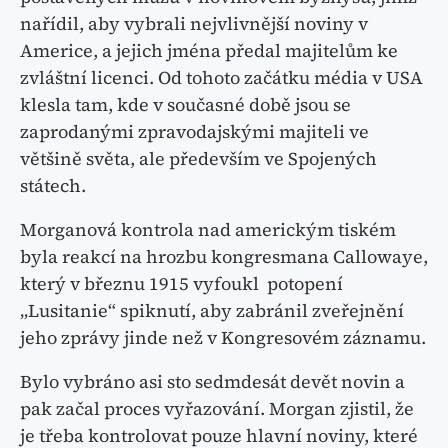
nařídil, aby vybrali nejvlivnější noviny v
Americe, a jejich jména předal majitelům ke
zvláštní licenci. Od tohoto začátku média v USA
klesla tam, kde v současné době jsou se
zaprodanými zpravodajskými majiteli ve
většině světa, ale především ve Spojených
státech.
Morganová kontrola nad americkým tiském
byla reakcí na hrozbu kongresmana Callowaye,
který v březnu 1915 vyfoukl potopení
„Lusitanie“ spiknutí, aby zabránil zveřejnění
jeho zprávy jinde než v Kongresovém záznamu.
Bylo vybráno asi sto sedmdesát devět novin a
pak začal proces vyřazování. Morgan zjistil, že
je třeba kontrolovat pouze hlavní noviny, které