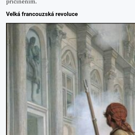
přičiněním.
Velká francouzská revoluce