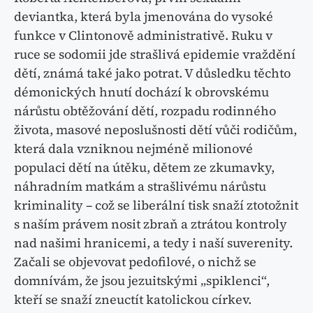
deviantka, která byla jmenována do vysoké
funkce v Clintonově administrativě. Ruku v
ruce se sodomii jde strašlivá epidemie vraždění
dětí, známá také jako potrat. V důsledku těchto
démonických hnutí dochází k obrovskému
nárůstu obtěžování dětí, rozpadu rodinného
života, masové neposlušnosti dětí vůči rodičům,
která dala vzniknou nejméně milionové
populaci dětí na útěku, dětem ze zkumavky,
náhradním matkám a strašlivému nárůstu
kriminality – což se liberální tisk snaží ztotožnit
s naším právem nosit zbraň a ztrátou kontroly
nad našimi hranicemi, a tedy i naší suverenity.
Začali se objevovat pedofilové, o nichž se
domnívám, že jsou jezuitskými „spiklenci“,
kteří se snaží zneuctít katolickou církev.