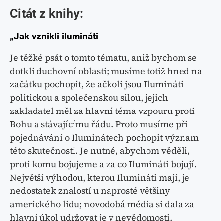
Citát z knihy:
„Jak vznikli ilumináti
Je těžké psát o tomto tématu, aniž bychom se
dotkli duchovní oblasti; musíme totiž hned na
začátku pochopit, že ačkoli jsou Ilumináti
politickou a společenskou silou, jejich
zakladatel měl za hlavní téma vzpouru proti
Bohu a stávajícímu řádu. Proto musíme při
pojednávání o Iluminátech pochopit význam
této skutečnosti. Je nutné, abychom věděli,
proti komu bojujeme a za co Ilumináti bojují.
Největší výhodou, kterou Ilumináti mají, je
nedostatek znalostí u naprosté většiny
amerického lidu; novodobá média si dala za
hlavní úkol udržovat je v nevědomosti.