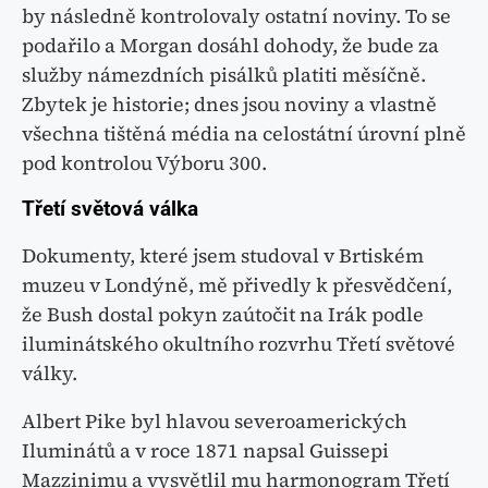
by následně kontrolovaly ostatní noviny. To se
podařilo a Morgan dosáhl dohody, že bude za
služby námezdních pisálků platiti měsíčně.
Zbytek je historie; dnes jsou noviny a vlastně
všechna tištěná média na celostátní úrovní plně
pod kontrolou Výboru 300.
Třetí světová válka
Dokumenty, které jsem studoval v Brtiském
muzeu v Londýně, mě přivedly k přesvědčení,
že Bush dostal pokyn zaútočit na Irák podle
iluminátského okultního rozvrhu Třetí světové
války.
Albert Pike byl hlavou severoamerických
Iluminátů a v roce 1871 napsal Guissepi
Mazzinimu a vysvětlil mu harmonogram Třetí