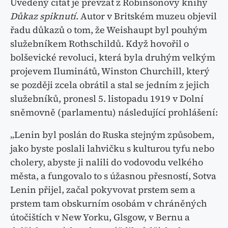
Uvedený citát je převzat z Robinsonovy knihy
Důkaz spiknutí
. Autor v Britském muzeu objevil
řadu důkazů o tom, že Weishaupt byl pouhým
služebníkem Rothschildů. Když hovořil o
bolševické revoluci, která byla druhým velkým
projevem Iluminátů, Winston Churchill, který
se později zcela obrátil a stal se jedním z jejich
služebníků, pronesl 5. listopadu 1919 v Dolní
sněmovně (parlamentu) následující prohlášení:
„Lenin byl poslán do Ruska stejným způsobem,
jako byste poslali lahvičku s kulturou tyfu nebo
cholery, abyste ji nalili do vodovodu velkého
města, a fungovalo to s úžasnou přesností, Sotva
Lenin přijel, začal pokyvovat prstem sem a
prstem tam obskurním osobám v chráněných
útočištích v New Yorku, Glsgow, v Bernu a