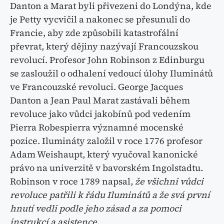
Danton a Marat byli přivezeni do Londýna, kde
je Petty vycvičil a nakonec se přesunuli do
Francie, aby zde způsobili katastrofální
převrat, který dějiny nazývají Francouzskou
revolucí. Profesor John Robinson z Edinburgu
se zasloužil o odhalení vedoucí úlohy Iluminátů
ve Francouzské revoluci. George Jacques
Danton a Jean Paul Marat zastávali během
revoluce jako vůdci jakobínů pod vedením
Pierra Robespierra významné mocenské
pozice. Ilumináty založil v roce 1776 profesor
Adam Weishaupt, který vyučoval kanonické
právo na univerzitě v bavorském Ingolstadtu.
Robinson v roce 1789 napsal,
že všichni vůdci
revoluce patřili k řádu Iluminátů a že svá první
hnutí vedli podle jeho zásad a za pomoci
instrukcí a asistence
.