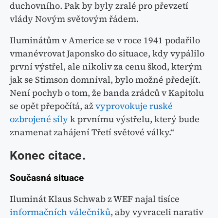
duchovního. Pak by byly zralé pro převzetí
vlády Novým světovým řádem.
Iluminátům v Americe se v roce 1941 podařilo
vmanévrovat Japonsko do situace, kdy vypálilo
první výstřel, ale nikoliv za cenu škod, kterým
jak se Stimson domníval, bylo možné předejít.
Není pochyb o tom, že banda zrádců v Kapitolu
se opět přepočítá, až
vyprovokuje ruské
ozbrojené síly
k prvnímu výstřelu, který bude
znamenat zahájení Třetí světové války.“
Konec citace.
Současná situace
Iluminát Klaus Schwab z WEF najal tisíce
informačních válečníků
, aby vyvraceli narativ