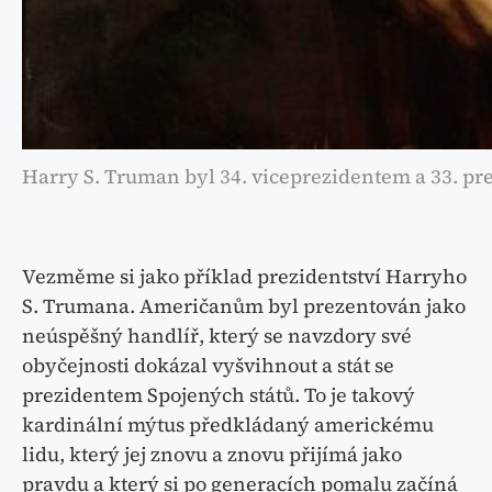
Harry S. Truman byl 34. viceprezidentem a 33. p
Vezměme si jako příklad prezidentství Harryho
S. Trumana. Američanům byl prezentován jako
neúspěšný handlíř, který se navzdory své
obyčejnosti dokázal vyšvihnout a stát se
prezidentem Spojených států. To je takový
kardinální mýtus předkládaný americkému
lidu, který jej znovu a znovu přijímá jako
pravdu a který si po generacích pomalu začíná