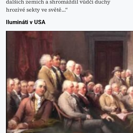
dalších zemích a shromáždil vůdčí duchy
hrozivé sekty ve světě…“
Ilumináti v USA