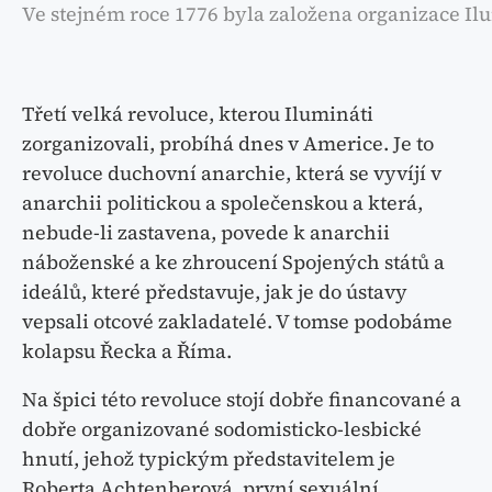
Ve stejném roce 1776 byla založena organizace Il
Třetí velká revoluce, kterou Ilumináti
zorganizovali, probíhá dnes v Americe. Je to
revoluce duchovní anarchie, která se vyvíjí v
anarchii politickou a společenskou a která,
nebude-li zastavena, povede k anarchii
náboženské a ke zhroucení Spojených států a
ideálů, které představuje, jak je do ústavy
vepsali otcové zakladatelé. V tomse podobáme
kolapsu Řecka a Říma.
Na špici této revoluce stojí dobře financované a
dobře organizované sodomisticko-lesbické
hnutí, jehož typickým představitelem je
Roberta Achtenberová, první sexuální