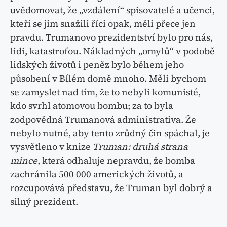
uvědomovat, že „vzdálení“ spisovatelé a učenci,
kteří se jim snažili říci opak, měli přece jen
pravdu. Trumanovo prezidentství bylo pro nás,
lidi, katastrofou. Nákladných „omylů“ v podobě
lidských životů i peněz bylo během jeho
působení v Bílém domě mnoho. Měli bychom
se zamyslet nad tím, že to nebyli komunisté,
kdo svrhl atomovou bombu; za to byla
zodpovědná Trumanová administrativa. Že
nebylo nutné, aby tento zrůdný čin spáchal, je
vysvětleno v knize
Truman: druhá strana
mince
, která odhaluje nepravdu, že bomba
zachránila 500 000 amerických životů, a
rozcupovává představu, že Truman byl dobrý a
silný prezident.