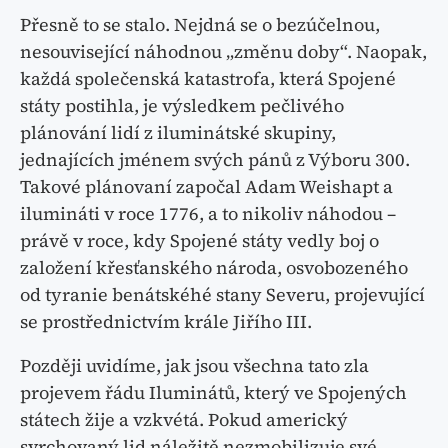
Přesně to se stalo. Nejdná se o bezúčelnou,
nesouvisející náhodnou „změnu doby“. Naopak,
každá společenská katastrofa, která Spojené
státy postihla, je výsledkem pečlivého
plánování lidí z iluminátské skupiny,
jednajících jménem svých pánů z Výboru 300.
Takové plánovaní započal Adam Weishapt a
ilumináti v roce 1776, a to nikoliv náhodou –
právě v roce, kdy Spojené státy vedly boj o
založení křesťanského národa, osvobozeného
od tyranie benátskéhé stany Severu, projevující
se prostřednictvím krále Jiřího III.
Později uvidíme, jak jsou všechna tato zla
projevem řádu Iluminátů, který ve Spojených
státech žije a vzkvétá. Pokud americký
svrchovaný lid náležitě nezmobilizuje své