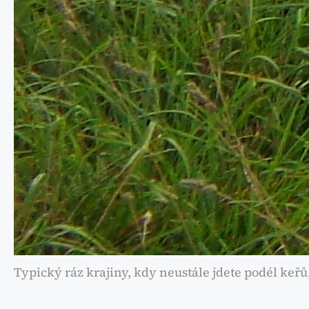
Typický ráz krajiny, kdy neustále jdete podél keřů