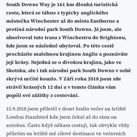
South Downs Way je 161 km dlouhá turistická
cesta, která se táhne z typicky anglického
městečka Winchester až do města Eastborne a
protíná národní park South Downs. Já jsem, ale
absolvoval tuto trasu z Winchestru do Brightonu,
kde jsem se následně ubytoval. Po této cestě
procházíte malebnou krajinou Anglie a poznáváte
její krásy. Nejedná se o divokou krajinu, jako ve
Skotsku, ale i tak národní park South Downs v sobě
skrývá určité kouzlo. V Září roku 2018 jsem zde
strávil krásných 12 dní a v tomto článku vám
popíši své zážitky z cestování.
15.9.2018 jsem přiletěl v deset hodin večer na letiště
London Standsted kde jsem čekal až do rána na
autobus. Často když někam cestuji, tak obvykle vždy
přiletím na letiště mé cílové destinace ve večerních