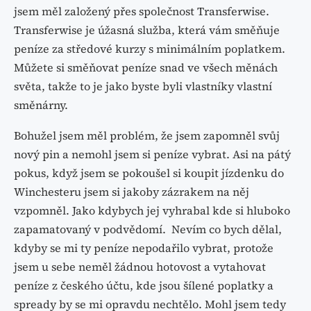
jsem měl založený přes společnost Transferwise.
Transferwise je úžasná služba, která vám směňuje
peníze za středové kurzy s minimálním poplatkem.
Můžete si směňovat peníze snad ve všech měnách
světa, takže to je jako byste byli vlastníky vlastní
směnárny.
Bohužel jsem měl problém, že jsem zapomněl svůj
nový pin a nemohl jsem si peníze vybrat. Asi na pátý
pokus, když jsem se pokoušel si koupit jízdenku do
Winchesteru jsem si jakoby zázrakem na něj
vzpomněl. Jako kdybych jej vyhrabal kde si hluboko
zapamatovaný v podvědomí. Nevím co bych dělal,
kdyby se mi ty peníze nepodařilo vybrat, protože
jsem u sebe neměl žádnou hotovost a vytahovat
peníze z českého účtu, kde jsou šílené poplatky a
spready by se mi opravdu nechtělo. Mohl jsem tedy