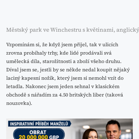
Městský park ve Winchestru s květinami, anglick
Vzpomínám si, že když jsem přijel, tak v ulicích
zrovna probíhaly trhy, kde lidé prodávali svá
umělecká díla, starožitnosti a zboží všeho druhu.
Díval jsem se, jestli by se někde nedal koupit nějaký
laciný kapesní nožík, který jsem si nemohl vzít do
letadla. Nakonec jsem jeden sehnal v klasickém
obchodě s nářadím za 4.50 britských liber (taková
nouzovka).