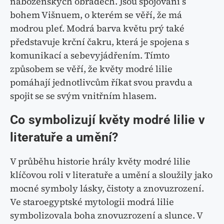
náboženských obřadech. Jsou spojováni s
bohem Višnuem, o kterém se věří, že má
modrou pleť. Modrá barva květu prý také
představuje krční čakru, která je spojena s
komunikací a sebevyjádřením. Tímto
způsobem se věří, že květy modré lilie
pomáhají jednotlivcům říkat svou pravdu a
spojit se se svým vnitřním hlasem.
Co symbolizují květy modré lilie v
literatuře a umění?
V průběhu historie hrály květy modré lilie
klíčovou roli v literatuře a umění a sloužily jako
mocné symboly lásky, čistoty a znovuzrození.
Ve staroegyptské mytologii modrá lilie
symbolizovala boha znovuzrození a slunce. V