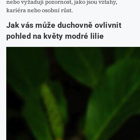
nebo vyžadují pozornost, jako jsou vztahy,
kariéra nebo osobní růst.
Jak vás může duchovně ovlivnit
pohled na květy modré lilie