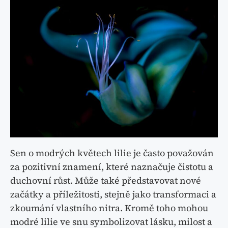
Sen o modrých květech lilie je často považován
za pozitivní znamení, které naznačuje čistotu a
duchovní růst. Může také představovat nové
začátky a příležitosti, stejně jako transformaci a
zkoumání vlastního nitra. Kromě toho mohou
modré lilie ve snu symbolizovat lásku, milost a