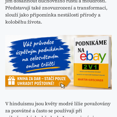
jim dosáhnout duchovního růstu a moudrosti.
Představují také znovuzrození a transformaci,
slouží jako připomínka nestálosti přírody a
koloběhu života.
V hinduismu jsou květy modré lilie považovány
za posvátné a často se používají při