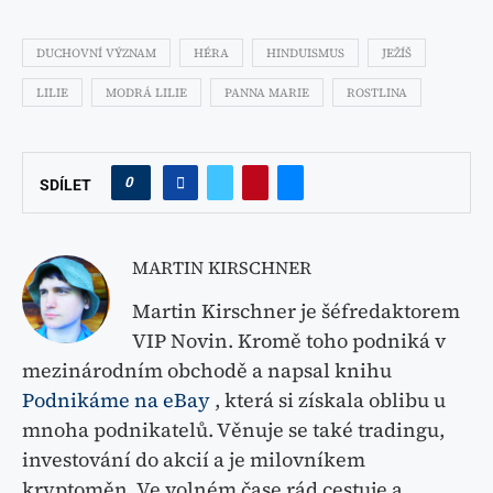
DUCHOVNÍ VÝZNAM
HÉRA
HINDUISMUS
JEŽÍŠ
LILIE
MODRÁ LILIE
PANNA MARIE
ROSTLINA
0
SDÍLET
MARTIN KIRSCHNER
Martin Kirschner je šéfredaktorem
VIP Novin. Kromě toho podniká v
mezinárodním obchodě a napsal knihu
Podnikáme na eBay
, která si získala oblibu u
mnoha podnikatelů. Věnuje se také tradingu,
investování do akcií a je milovníkem
kryptoměn. Ve volném čase rád cestuje a