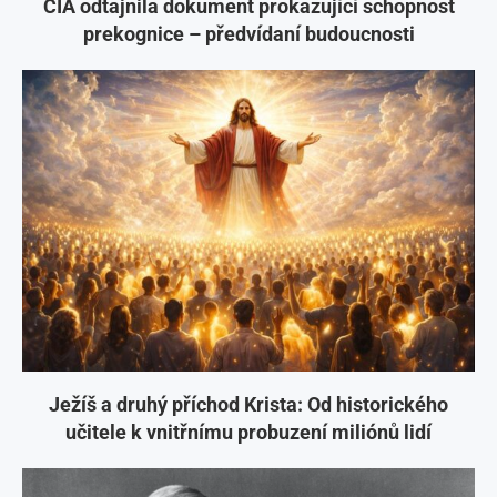
CIA odtajnila dokument prokazující schopnost
prekognice – předvídaní budoucnosti
Ježíš a druhý příchod Krista: Od historického
učitele k vnitřnímu probuzení miliónů lidí