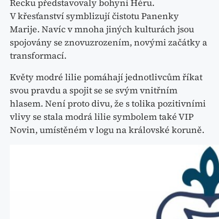
Řecku představovaly bohyni Héru.
V křesťanství symblizují čistotu Panenky
Marije. Navíc v mnoha jiných kulturách jsou
spojovány se znovuzrozením, novými začátky a
transformací.
Květy modré lilie pomáhají jednotlivcům říkat
svou pravdu a spojit se se svým vnitřním
hlasem. Není proto divu, že s tolika pozitivními
vlivy se stala modrá lilie symbolem také VIP
Novin, umístěném v logu na královské koruně.