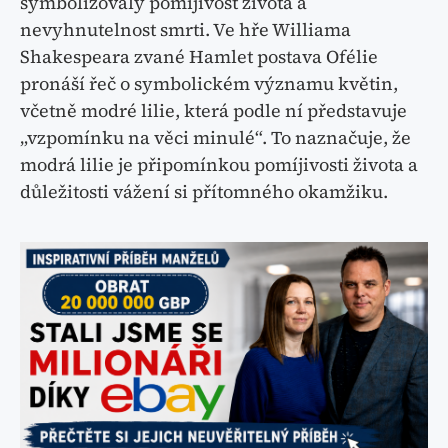
symbolizovaly pomíjivost života a
nevyhnutelnost smrti. Ve hře Williama
Shakespeara zvané Hamlet postava Ofélie
pronáší řeč o symbolickém významu květin,
včetně modré lilie, která podle ní představuje
„vzpomínku na věci minulé“. To naznačuje, že
modrá lilie je připomínkou pomíjivosti života a
důležitosti vážení si přítomného okamžiku.