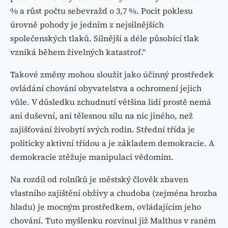
% a růst počtu sebevražd o 3,7 %. Pocit poklesu
úrovně pohody je jedním z nejsilnějších
společenských tlaků. Silnější a déle působící tlak
vzniká během živelných katastrof.“
Takové změny mohou sloužit jako účinný prostředek
ovládání chování obyvatelstva a ochromení jejich
vůle. V důsledku zchudnutí většina lidí prostě nemá
ani duševní, ani tělesnou sílu na nic jiného, než
zajišťování živobytí svých rodin. Střední třída je
politicky aktivní třídou a je základem demokracie. A
demokracie ztěžuje manipulaci vědomím.
Na rozdíl od rolníků je městský člověk zbaven
vlastního zajištění obživy a chudoba (zejména hrozba
hladu) je mocným prostředkem, ovládajícím jeho
chování. Tuto myšlenku rozvinul již Malthus v raném