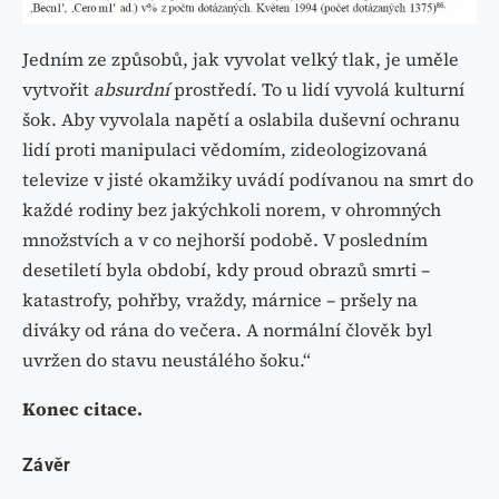
Jedním ze způsobů, jak vyvolat velký tlak, je uměle
vytvořit
absurdní
prostředí. To u lidí vyvolá kulturní
šok. Aby vyvolala napětí a oslabila duševní ochranu
lidí proti manipulaci vědomím, zideologizovaná
televize v jisté okamžiky uvádí podívanou na smrt do
každé rodiny bez jakýchkoli norem, v ohromných
množstvích a v co nejhorší podobě. V posledním
desetiletí byla období, kdy proud obrazů smrti –
katastrofy, pohřby, vraždy, márnice – pršely na
diváky od rána do večera. A normální člověk byl
uvržen do stavu neustálého šoku.“
Konec citace.
Závěr