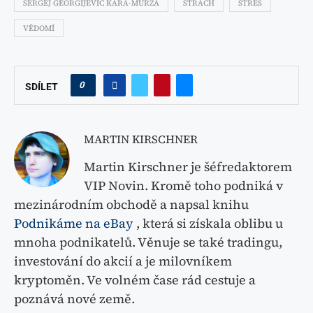
SERGEJ GEORGIJEVIČ KARA-MURZA
STRACH
STRES
VĚDOMÍ
0
SDÍLET
MARTIN KIRSCHNER
Martin Kirschner je šéfredaktorem
VIP Novin. Kromě toho podniká v
mezinárodním obchodě a napsal knihu
Podnikáme na eBay
, která si získala oblibu u
mnoha podnikatelů. Věnuje se také tradingu,
investování do akcií a je milovníkem
kryptoměn. Ve volném čase rád cestuje a
poznává nové země.