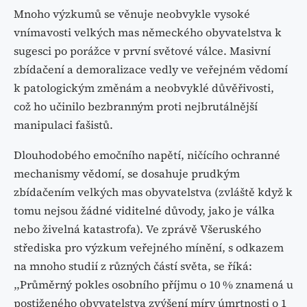
Mnoho výzkumů se věnuje neobvykle vysoké
vnímavosti velkých mas německého obyvatelstva k
sugesci po porážce v první světové válce. Masivní
zbídačení a demoralizace vedly ve veřejném vědomí
k patologickým změnám a neobvyklé důvěřivosti,
což ho učinilo bezbranným proti nejbrutálnější
manipulaci fašistů.
Dlouhodobého emočního napětí, ničícího ochranné
mechanismy vědomí, se dosahuje prudkým
zbídačením velkých mas obyvatelstva (zvláště když k
tomu nejsou žádné viditelné důvody, jako je válka
nebo živelná katastrofa). Ve zprávě Všeruského
střediska pro výzkum veřejného mínění, s odkazem
na mnoho studií z různých částí světa, se říká:
,,Průměrný pokles osobního příjmu o 10 % znamená u
postiženého obyvatelstva zvýšení míry úmrtnosti o 1