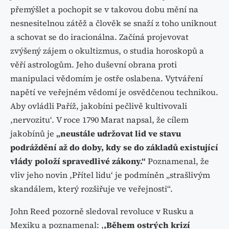
přemýšlet a pochopit se v takovou dobu mění na
nesnesitelnou zátěž a člověk se snaží z toho uniknout
a schovat se do iracionálna. Začíná projevovat
zvýšený zájem o okultizmus, o studia horoskopů a
věří astrologům. Jeho duševní obrana proti
manipulaci vědomím je ostře oslabena. Vytváření
napětí ve veřejném vědomí je osvědčenou technikou.
Aby ovládli Paříž, jakobíni pečlivě kultivovali
,nervozitu‘. V roce 1790 Marat napsal, že cílem
jakobínů je
„neustále udržovat lid ve stavu
podráždění až do doby, kdy se do základů existující
vlády položí spravedlivé zákony.“
Poznamenal, že
vliv jeho novin ,Přítel lidu‘ je podmíněn „strašlivým
skandálem, který rozšiřuje ve veřejnosti“.
John Reed pozorně sledoval revoluce v Rusku a
Mexiku a poznamenal: ,
,Během ostrých krizí