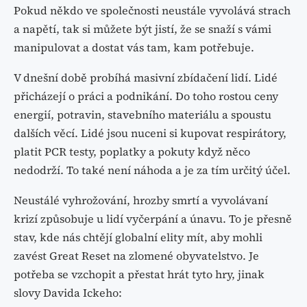
Pokud někdo ve společnosti neustále vyvolává strach
a napětí, tak si můžete být jistí, že se snaží s vámi
manipulovat a dostat vás tam, kam potřebuje.
V dnešní době probíhá masivní zbídačení lidí. Lidé
přicházejí o práci a podnikání. Do toho rostou ceny
energií, potravin, stavebního materiálu a spoustu
dalších věcí. Lidé jsou nuceni si kupovat respirátory,
platit PCR testy, poplatky a pokuty když něco
nedodrží. To také není náhoda a je za tím určitý účel.
Neustálé vyhrožování, hrozby smrtí a vyvolávaní
krizí způsobuje u lidí vyčerpání a únavu. To je přesně
stav, kde nás chtějí globalní elity mít, aby mohli
zavést Great Reset na zlomené obyvatelstvo. Je
potřeba se vzchopit a přestat hrát tyto hry, jinak
slovy Davida Ickeho: