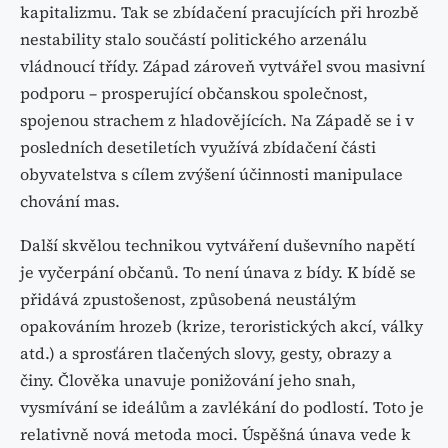
kapitalizmu. Tak se zbídačení pracujících při hrozbě
nestability stalo součástí politického arzenálu
vládnoucí třídy. Západ zároveň vytvářel svou masivní
podporu – prosperující občanskou společnost,
spojenou strachem z hladovějících. Na Západě se i v
posledních desetiletích využívá zbídačení části
obyvatelstva s cílem zvýšení účinnosti manipulace
chování mas.
Další skvělou technikou vytváření duševního napětí
je vyčerpání občanů. To není únava z bídy. K bídě se
přidává zpustošenost, způsobená neustálým
opakováním hrozeb (krize, teroristických akcí, války
atd.) a sprosťáren tlačených slovy, gesty, obrazy a
činy. Člověka unavuje ponižování jeho snah,
vysmívání se ideálům a zavlékání do podlostí. Toto je
relativně nová metoda moci. Úspěšná únava vede k