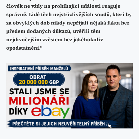
člověk ne vždy na probíhající události reaguje
správně. Lidé těch nejstřízlivějších soudů, kteří by
za obvyklých dob nikdy nepřijali nějaká fakta bez
předem dodaných důkazů, uvěřili těm
nejdivočejším zvěstem bez jakéhokoliv
opodstatnění.“