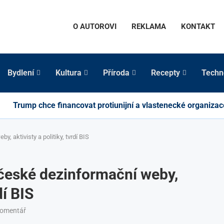
O AUTOROVI
REKLAMA
KONTAKT
Bydlení
Kultura
Příroda
Recepty
Techn
Trump chce financovat protiunijní a vlastenecké organizac
, aktivisty a politiky, tvrdí BIS
české dezinformační weby,
dí BIS
komentář