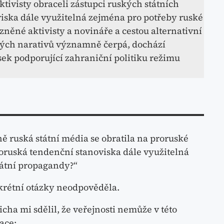
tivisty obraceli zástupci ruských státních
viska dále využitelná zejména pro potřeby ruské
zněné aktivisty a novináře a cestou alternativní
kých narativů významně čerpá, dochází
sek podporující zahraniční politiku režimu
ě ruská státní média se obratila na proruské
roruská tendenční stanoviska dále využitelná
tátní propagandy?“
krétní otázky neodpověděla.
icha mi sdělil, že veřejnosti nemůže v této
ace: