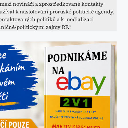
i mezi novináři a zprostředkované kontakty
užíval k nastolování proruské politické agendy,
ontaktovaných politiků a k medializaci
raničně-politickými zájmy RF.“