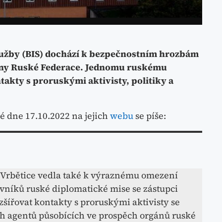
lužby (BIS) dochází k bezpečnostním hrozbám
any Ruské Federace. Jednomu ruskému
takty s proruskými aktivisty, politiky a
é dne 17.10.2022 na jejich
webu
se píše:
u Vrbětice vedla také k výraznému omezení
vníků ruské diplomatické mise se zástupci
zšířovat kontakty s proruskými aktivisty se
h agentů působících ve prospěch orgánů ruské