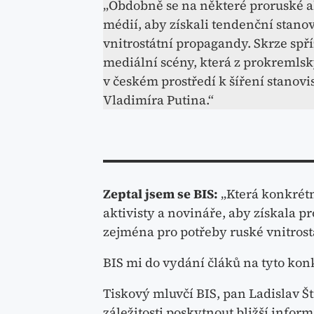
„Obdobně se na některé proruské ak
médií, aby získali tendenční stano
vnitrostátní propagandy. Skrze spří
mediální scény, která z prokremls
v českém prostředí k šíření stanovi
Vladimíra Putina.“
Zeptal jsem se BIS:
„Která konkrétn
aktivisty a novináře, aby získala p
zejména pro potřeby ruské vnitros
BIS mi do vydání čláků na tyto kon
Tiskový mluvčí BIS, pan Ladislav Št
záležitosti poskytnout bližší inform