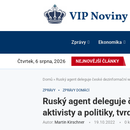
Zprávy
Ekonomika
Čtvrtek, 6 srpna, 2026
NEJNOVĚJŠÍ ČLÁNKY
Domů
»
Ruský agent deleguje české dezinformační weby
ZPRÁVY
ZPRÁVY DOMÁCÍ
Ruský agent deleguje 
aktivisty a politiky, tvr
Autor:
Martin Kirschner
19.10.2022
0 