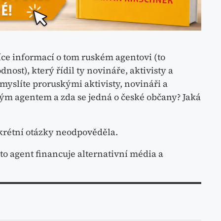
ce informací o tom ruském agentovi (to
ost), který řídil ty novináře, aktivisty a
myslíte proruskými aktivisty, novináři a
ským agentem a zda se jedná o české občany? Jaká
krétní otázky neodpověděla.
nto agent financuje alternativní média a