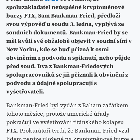
spoluzakladatel neúspěšné kryptoměnové
burzy FTX, Sam Bankman-Fried, předloží
svou výpověď u soudu 3. ledna, vyplývá ze
soudních dokumentů. Bankman-Fried by se
měl kvůli své obžalobě objevit v soudní síni v
New Yorku, kde se buď přizná k osmi
obviněním z podvodu a spiknutí, nebo půjde
před soud. Dva z Bankman-Friedových
spolupracovníků se již přiznali k obvinění z
podvodu a údajně spolupracují s
vyšetřovateli.
Bankman-Fried byl vydán z Baham začátkem
tohoto měsíce, protože americké úřady
pokračují ve vyšetřování titánského kolapsu
FTX. Prokurátoři tvrdí, že Bankman-Fried vzal
lidem peníze uložené na kryptoměnové burze a