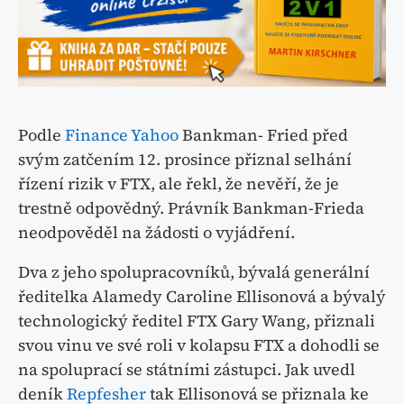
Podle
Finance Yahoo
Bankman- Fried před
svým zatčením 12. prosince přiznal selhání
řízení rizik v FTX, ale řekl, že nevěří, že je
trestně odpovědný. Právník Bankman-Frieda
neodpověděl na žádosti o vyjádření.
Dva z jeho spolupracovníků, bývalá generální
ředitelka Alamedy Caroline Ellisonová a bývalý
technologický ředitel FTX Gary Wang, přiznali
svou vinu ve své roli v kolapsu FTX a dohodli se
na spoluprací se státními zástupci. Jak uvedl
deník
Repfesher
tak Ellisonová se přiznala ke