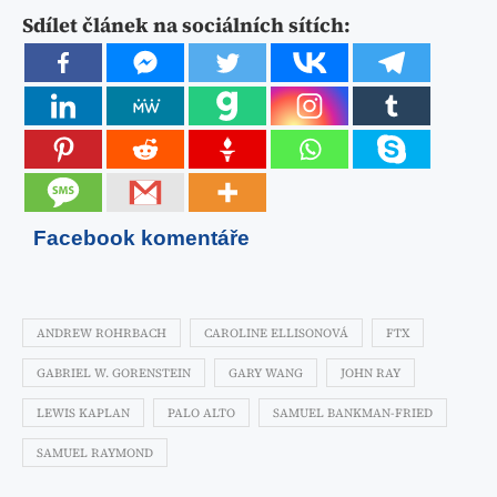
Sdílet článek na sociálních sítích:
Facebook komentáře
ANDREW ROHRBACH
CAROLINE ELLISONOVÁ
FTX
GABRIEL W. GORENSTEIN
GARY WANG
JOHN RAY
LEWIS KAPLAN
PALO ALTO
SAMUEL BANKMAN-FRIED
SAMUEL RAYMOND