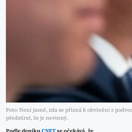
Foto: Není jasné, zda se přizná k obvinění z podvo
předstírat, že je nevinný.
Podle deníku
CNET
se očekává, že