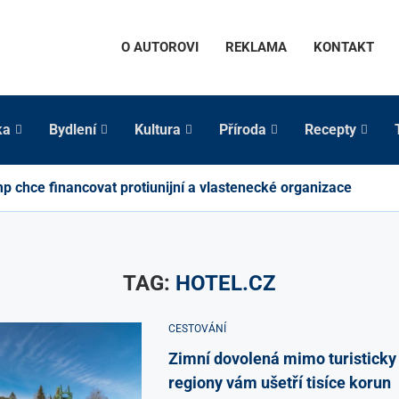
O AUTOROVI
REKLAMA
KONTAKT
ka
Bydlení
Kultura
Příroda
Recepty
p chce financovat protiunijní a vlastenecké organizace
TAG:
HOTEL.CZ
CESTOVÁNÍ
Zimní dovolená mimo turisticky
regiony vám ušetří tisíce korun