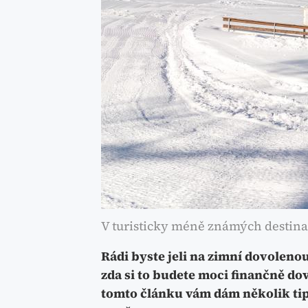
V turisticky méně známých destinací
Rádi byste jeli na zimní dovolenou
zda si to budete moci finančně do
tomto článku vám dám několik tipů