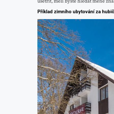
ušetřit, měli byste hledat méně z
Příklad zimního ubytování za hubi