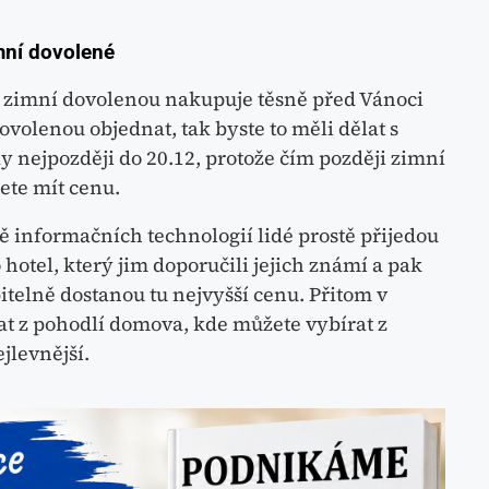
imní dovolené
 si zimní dovolenou nakupuje těsně před Vánoci
ovolenou objednat, tak byste to měli dělat s
y nejpozději do 20.12, protože čím později zimní
ete mít cenu.
bě informačních technologií lidé prostě přijedou
 hotel, který jim doporučili jejich známí a pak
itelně dostanou tu nejvyšší cenu. Přitom v
at z pohodlí domova, kde můžete vybírat z
jlevnější.