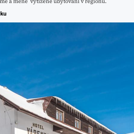
námé a méně vytížené ubytování v regionu.
čku