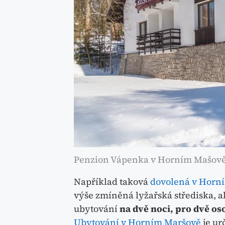
Penzion Vápenka v Horním Mašov
Například taková
dovolená v Horn
výše zmíněná lyžařská střediska, a
ubytování
na dvě noci, pro dvě os
Ubytování v Horním Maršově
je ur