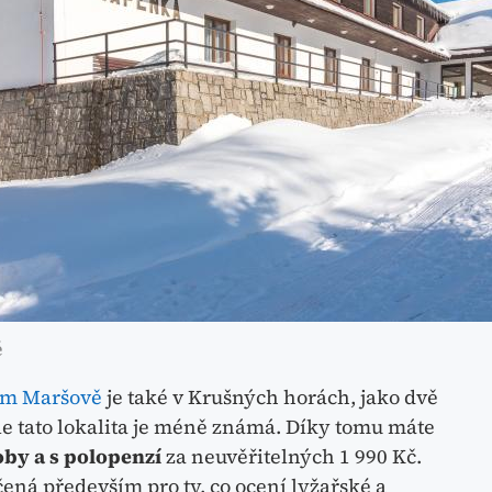
ě
ím Maršově
je také v Krušných horách, jako dvě
le tato lokalita je méně známá. Díky tomu máte
oby a s polopenzí
za neuvěřitelných 1 990 Kč.
čená především pro ty, co ocení lyžařské a