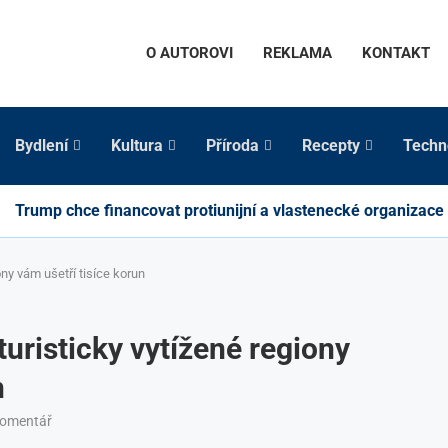
O AUTOROVI
REKLAMA
KONTAKT
Bydlení
Kultura
Příroda
Recepty
Techn
Trump chce financovat protiunijní a vlastenecké organizace
ny vám ušetří tisíce korun
uristicky vytížené regiony
n
komentář