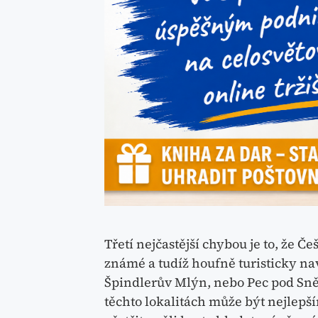
Třetí nejčastější chybou je to, že Češ
známé a tudíž houfně turisticky navš
Špindlerův Mlýn, nebo Pec pod Sněž
těchto lokalitách může být nejlepš