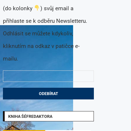
(do kolonky
) svůj email a
přihlaste se k odběru Newsletteru.
Odhlásit se můžete kdykoliv,
kliknutím na odkaz v patičce e-
mailu.
KNIHA ŠÉFREDAKTORA