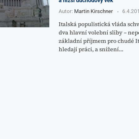
a nižší důchodový věk
Autor:
Martin Kirschner
6.4.20
Italská populistická vláda schv
dva hlavní volební sliby – n
základní příjmem pro chudé Ita
hledají práci, a snížení…