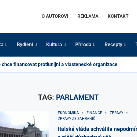
O AUTOROVI
REKLAMA
KONTAKT
ka
Bydlení
Kultura
Příroda
Recepty
chce financovat protiunijní a vlastenecké organizace
TAG:
PARLAMENT
EKONOMIKA
FINANCE
ZPRÁVY
ZPRÁVY ZE ZAHRANIČÍ
Italská vláda schválila nepodmí