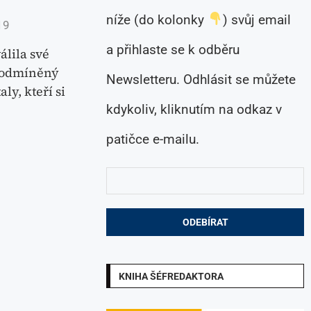
níže (do kolonky
) svůj email
19
a přihlaste se k odběru
álila své
epodmíněný
Newsletteru. Odhlásit se můžete
ly, kteří si
kdykoliv, kliknutím na odkaz v
patičce e-mailu.
KNIHA ŠÉFREDAKTORA