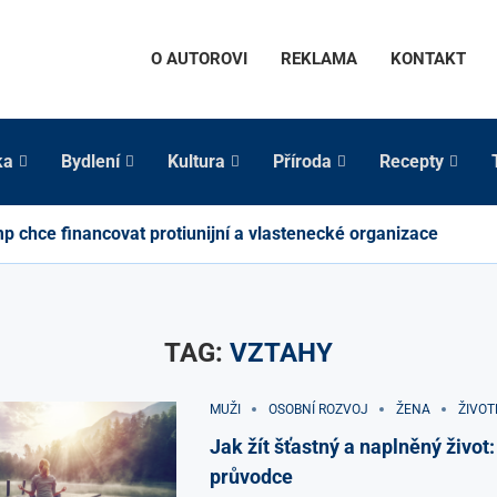
O AUTOROVI
REKLAMA
KONTAKT
ka
Bydlení
Kultura
Příroda
Recepty
p chce financovat protiunijní a vlastenecké organizace
TAG:
VZTAHY
MUŽI
OSOBNÍ ROZVOJ
ŽENA
ŽIVOT
Jak žít šťastný a naplněný život
průvodce