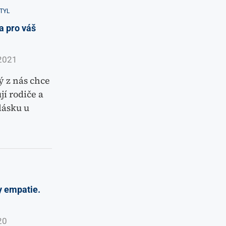
TYL
a pro váš
2021
ý z nás chce
jí rodiče a
lásku u
y empatie.
20