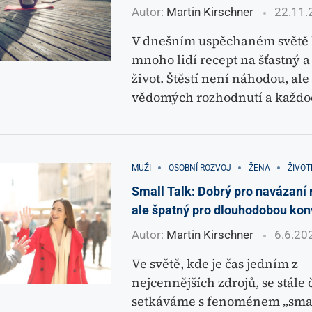
Autor:
Martin Kirschner
22.11.
V dnešním uspěchaném světě 
mnoho lidí recept na šťastný 
život. Štěstí není náhodou, al
vědomých rozhodnutí a každ
MUŽI
OSOBNÍ ROZVOJ
ŽENA
ŽIVOT
Small Talk: Dobrý pro navázaní 
ale špatný pro dlouhodobou kon
Autor:
Martin Kirschner
6.6.20
Ve světě, kde je čas jedním z
nejcennějších zdrojů, se stále č
setkáváme s fenoménem „small