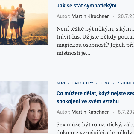
Jak se stát sympatickým
Autor:
Martin Kirschner
28.7.2
Není těžké být někým, s kým l
trávit čas. Už jste někdy potka
magickou osobností? Jejich př
místnosti je…
MUŽI
RADY A TIPY
ŽENA
ŽIVOTNÍ S
Co můžete dělat, když nejste se
spokojeni ve svém vztahu
Autor:
Martin Kirschner
8.7.20
Sex může být romantický, zá
dokonce vzrušující, ale někdy 