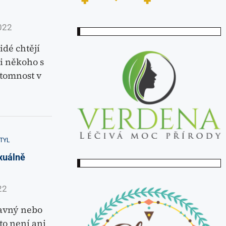
022
idé chtějí
li někoho s
ítomnost v
TYL
xuálně
22
bavný nebo
to není ani