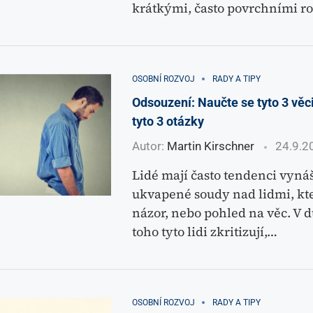
krátkými, často povrchními r
OSOBNÍ ROZVOJ
RADY A TIPY
Odsouzení: Naučte se tyto 3 věci
tyto 3 otázky
Autor:
Martin Kirschner
24.9.2
Lidé mají často tendenci vyná
ukvapené soudy nad lidmi, kte
názor, nebo pohled na věc. V 
toho tyto lidi zkritizují,…
OSOBNÍ ROZVOJ
RADY A TIPY