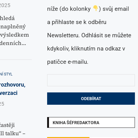
2025
níže (do kolonky
) svůj email
hledá
a přihlaste se k odběru
a naplněný
e výsledkem
Newsletteru. Odhlásit se můžete
odenních…
kdykoliv, kliknutím na odkaz v
patičce e-mailu.
NÍ STYL
rozhovoru,
verzaci
25
KNIHA ŠÉFREDAKTORA
astěji
 talku“ –