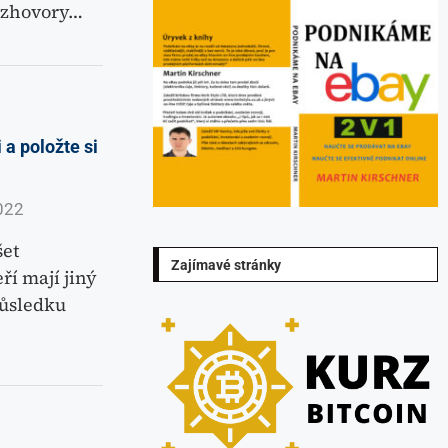
ozhovory…
 a položte si
022
šet
Zajímavé stránky
ří mají jiný
důsledku