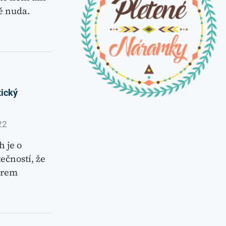
ě nuda.
tický
22
h je o
ečností, že
erem