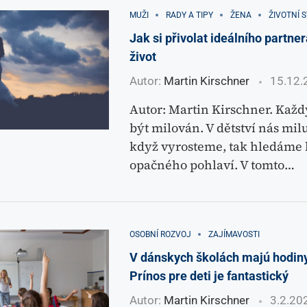
MUŽI
RADY A TIPY
ŽENA
ŽIVOTNÍ S
Jak si přivolat ideálního partner
život
Autor:
Martin Kirschner
15.12.
Autor: Martin Kirschner. Každ
být milován. V dětství nás milu
když vyrosteme, tak hledáme 
opačného pohlaví. V tomto…
OSOBNÍ ROZVOJ
ZAJÍMAVOSTI
V dánskych školách majú hodin
Prínos pre deti je fantastický
Autor:
Martin Kirschner
3.2.20