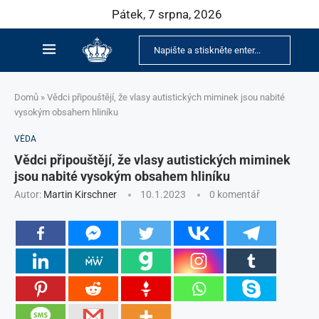
Pátek, 7 srpna, 2026
Domů
»
Vědci připouštějí, že vlasy autistických miminek jsou nabité
vysokým obsahem hliníku
VĚDA
Vědci připouštějí, že vlasy autistických miminek
jsou nabité vysokým obsahem hliníku
Autor:
Martin Kirschner
10.1.2023
0 komentář