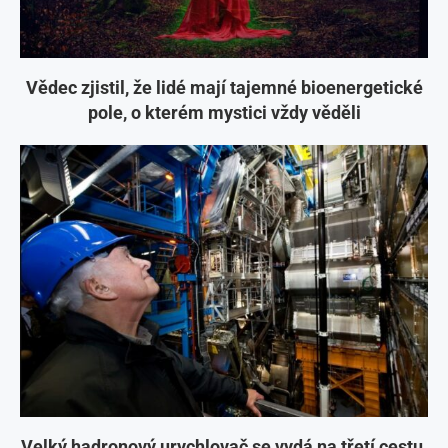
Vědec zjistil, že lidé mají tajemné bioenergetické
pole, o kterém mystici vždy věděli
Velký hadronový urychlovač se vydá na třetí cestu,