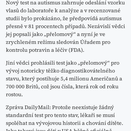
Nový test na autismus zahrnuje odeslání vzorku
vlasů do laboratoře k analýze a v recenzované
studii bylo prokázáno, že předpovídá autismus
přesně v 81 procentech případů. Nezávislí vědci
jej popsali jako „přelomový“ a nyní je ve
zrychleném režimu sledován Úřadem pro
kontrolu potravin a léčiv (FDA).
Jiní vědci prohlásili test jako „přelomový“ pro
vývoj notoricky těžko diagnostikovátelného
stavu, který postihuje 5,4 milionu Američanů a
700 000 Britů, což jsou čísla, která rok od roku
rostou.
Zpráva DailyMail: Protože neexistuje žádný
standardní test pro tento stav, lékaři se musí
spoléhat na vývojovou historii a chování dítěte.
Jako takové jsou děti v USA běžně oficiálně