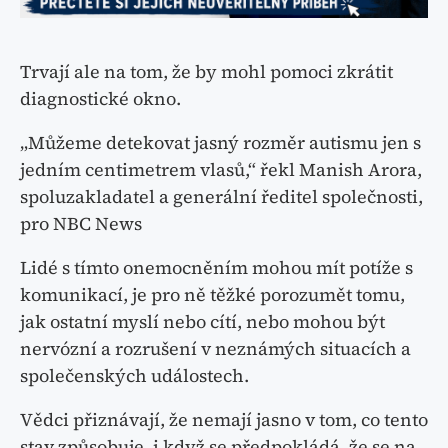
Trvají ale na tom, že by mohl pomoci zkrátit
diagnostické okno.
„Můžeme detekovat jasný rozměr autismu jen s
jedním centimetrem vlasů,“ řekl Manish Arora,
spoluzakladatel a generální ředitel společnosti,
pro NBC News
Lidé s tímto onemocněním mohou mít potíže s
komunikací, je pro ně těžké porozumět tomu,
jak ostatní myslí nebo cítí, nebo mohou být
nervózní a rozrušení v neznámých situacích a
společenských událostech.
Vědci přiznávají, že nemají jasno v tom, co tento
stav způsobuje, i když se předpokládá, že se na