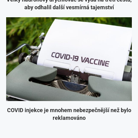
aby odhalil další vesmírná tajemství
COVID injekce je mnohem nebezpečnější než bylo
reklamováno