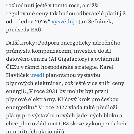
rozhodnutí ještě v tomto roce, a nižší
regulované ceny tak budou odběratelé platit již
od 1. ledna 2026,“
vysvětluje
Jan Šefránek,
předseda ERÚ.
Další kroky: Podpora energeticky náročného
průmyslu kompenzacemi, investice do AI
datového centra (AI Gigafactory) a ovládnutí
ČEZu v rámci hospodářské strategie. Karel
Havlíček
uvedl
plánovanou výstavbu
plynových elektráren, což ještě více sníží ceny
energií: „V roce 2031 by mohly být první
plynové elektrárny. Klíčový krok pro českou
energetiku.“ V roce 2027 vláda také předloží
plány pro výstavbu nových jaderných bloků a
chce plně ovládnout ČEZ skrze vykoupení akcií
minoritních akcionářů.