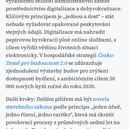
výraznému snížení administrativní zátěže
prostřednictvím digitalizace a debyrokratizace.
Klíčovým principem je „jednou a dost“ – stát
nebude vyžadovat opakované poskytování
stejných údajů. Digitalizace má nahradit
papírovou byrokracii plně online službami, s
cílem vyřídit většinu životních situací
elektronicky. V hospodářské strategii
Česko:
Země pro budoucnost 2.0
se zdůrazňuje
zjednodušení výstavby budov pro zvýšení
dostupnosti bydlení, s ambiciózním cílem 50
000 nových bytů ročně do roku 2030.
Další kroky: Dalším pilířem má být
novela
stavebního zákona
podle principu „jeden úřad,
jedno řízení, jedno razítko“, která má zkrátit
povolovací procesy z průměrných sedmi let na