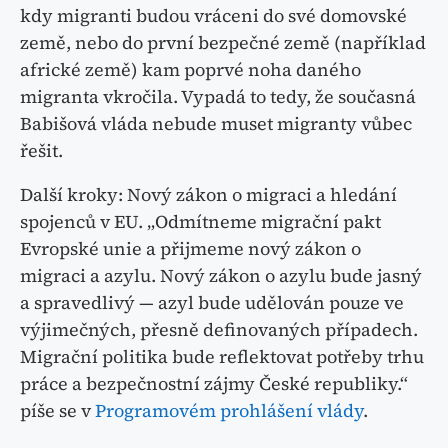
kdy migranti budou vráceni do své domovské
země, nebo do první bezpečné země (například
africké země) kam poprvé noha daného
migranta vkročila. Vypadá to tedy, že současná
Babišová vláda nebude muset migranty vůbec
řešit.
Další kroky: Nový zákon o migraci a hledání
spojenců v EU. „Odmítneme migrační pakt
Evropské unie a přijmeme nový zákon o
migraci a azylu. Nový zákon o azylu bude jasný
a spravedlivý — azyl bude udělován pouze ve
výjimečných, přesně definovaných případech.
Migrační politika bude reflektovat potřeby trhu
práce a bezpečnostní zájmy České republiky.“
píše se v
Programovém prohlášení vlády
.