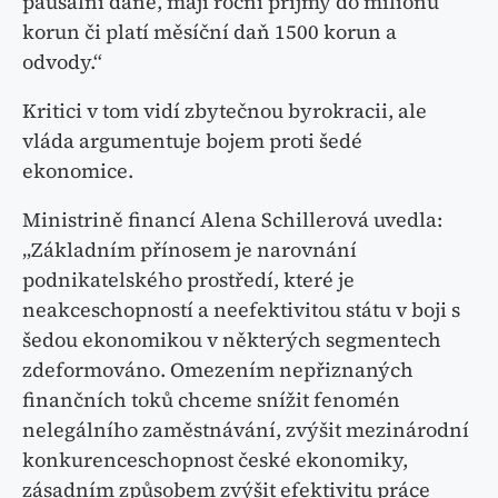
paušální daně, mají roční příjmy do milionu
korun či platí měsíční daň 1500 korun a
odvody.“
Kritici v tom vidí zbytečnou byrokracii, ale
vláda argumentuje bojem proti šedé
ekonomice.
Ministrině financí Alena Schillerová uvedla:
„Základním přínosem je narovnání
podnikatelského prostředí, které je
neakceschopností a neefektivitou státu v boji s
šedou ekonomikou v některých segmentech
zdeformováno. Omezením nepřiznaných
finančních toků chceme snížit fenomén
nelegálního zaměstnávání, zvýšit mezinárodní
konkurenceschopnost české ekonomiky,
zásadním způsobem zvýšit efektivitu práce