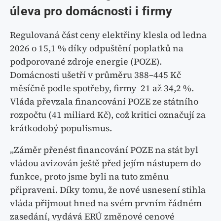
úleva pro domácnosti i firmy
Regulovaná část ceny elektřiny klesla od ledna
2026 o 15,1 % díky odpuštění poplatků na
podporované zdroje energie (POZE).
Domácnosti ušetří v průměru 388–445 Kč
měsíčně podle spotřeby, firmy 21 až 34,2 %.
Vláda převzala financování POZE ze státního
rozpočtu (41 miliard Kč), což kritici označují za
krátkodobý populismus.
„Záměr přenést financování POZE na stát byl
vládou avizován ještě před jejím nástupem do
funkce, proto jsme byli na tuto změnu
připraveni. Díky tomu, že nové usnesení stihla
vláda přijmout hned na svém prvním řádném
zasedání, vydává ERÚ změnové cenové