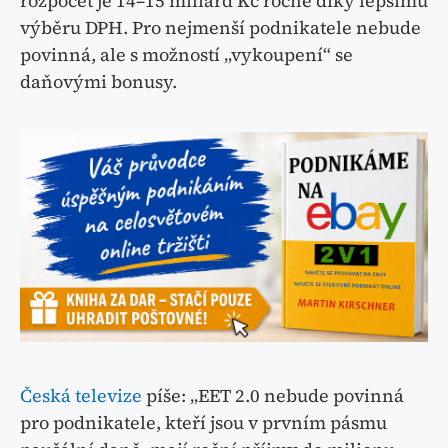
rozpočet je 14–15 miliard Kč ročně díky lepšímu
výběru DPH. Pro nejmenší podnikatele nebude
povinná, ale s možností „vykoupení“ se
daňovými bonusy.
Česká televize
píše: „EET 2.0 nebude povinná
pro podnikatele, kteří jsou v prvním pásmu