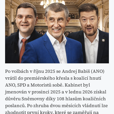
Po volbách v říjnu 2025 se Andrej Babiš (ANO)
vrátil do premiérského křesla s koalicí hnutí
ANO, SPD a Motoristů sobě. Kabinet byl
jmenován v prosinci 2025 a v lednu 2026 získal
důvěru Sněmovny díky 108 hlasům koaličních
poslanců. Po zhruba dvou měsících vládnutí lze
zhodnotit první kroky, které se zaměřují na