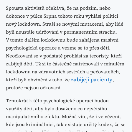
Spousta aktivistů očekává, že na podzim, nebo
dokonce v půlce Srpna tohoto roku vyhlásí politici
nový lockdown. Straší se novými mutacemi, aby lidé
byli neustále udržováni v permanentním strachu.
V tomto dalším lockdownu bude zahájena masivní
psychologická operace a vezme se to přes děti.
Neočkovaní se v podstatě prohlásí za teroristy, kteří
zabíjejí děti. Už si to částečně natrénovali v minulém
lockdownu na zdravotních sestrách a pečovatelích,
zabijejí pacienty
kteří byli obviněni z toho, že
,
protože nejsou očkovaní.
Tentokrát k této psychologické operaci budou
využity děti, aby bylo dosaženo co největšího
manipulativního efektu. Možná víte, že i ve vězení,
kde jsou kriminálnici, tak existuje určitý kodex, že se