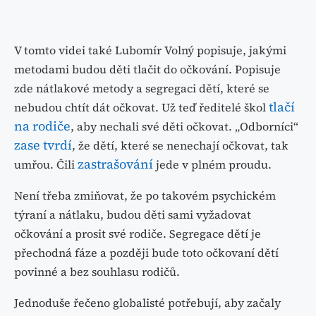
V tomto videi také Lubomír Volný popisuje, jakými
metodami budou děti tlačit do očkování. Popisuje
zde nátlakové metody a segregaci dětí, které se
tlačí
nebudou chtít dát očkovat. Už teď ředitelé škol
na rodiče
, aby nechali své děti očkovat. „Odborníci“
zase tvrdí
, že dětí, které se nenechají očkovat, tak
zastrašování
umřou. Čili
jede v plném proudu.
Není třeba zmiňovat, že po takovém psychickém
týraní a nátlaku, budou děti sami vyžadovat
očkování a prosit své rodiče. Segregace dětí je
přechodná fáze a později bude toto očkovaní dětí
povinné a bez souhlasu rodičů.
Jednoduše řečeno globalisté potřebují, aby začaly