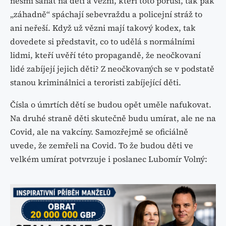
nesmí sahat na děti a vězni, kteří toto poruší, tak pak
„záhadně“ spáchají sebevraždu a policejní stráž to
ani neřeší. Když už vězni mají takový kodex, tak
dovedete si představit, co to udělá s normálními
lidmi, kteří uvěří této propagandě, že neočkovaní
lidé zabíjejí jejich děti? Z neočkovaných se v podstatě
stanou kriminálnici a teroristi zabíjející děti.
Čísla o úmrtích dětí se budou opět uměle nafukovat.
Na druhé straně děti skutečně budu umírat, ale ne na
Covid, ale na vakcíny. Samozřejmě se oficiálně
uvede, že zemřeli na Covid. To že budou děti ve
velkém umírat potvrzuje i poslanec Lubomír Volný: