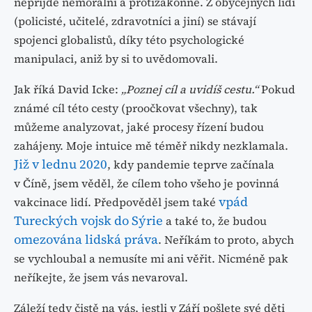
nepřijde nemorální a protizákonné. Z obyčejných lidí
(policisté, učitelé, zdravotníci a jiní) se stávají
spojenci globalistů, díky této psychologické
manipulaci, aniž by si to uvědomovali.
Jak říká David Icke:
„Poznej cíl a uvidíš cestu.“
Pokud
známé cíl této cesty (proočkovat všechny), tak
můžeme analyzovat, jaké procesy řízení budou
zahájeny. Moje intuice mě téměř nikdy nezklamala.
Již v lednu 2020
, kdy pandemie teprve začínala
v Číně, jsem věděl, že cílem toho všeho je povinná
vpád
vakcinace lidí. Předpověděl jsem také
Tureckých vojsk do Sýrie
a také to, že budou
omezována lidská práva
. Neříkám to proto, abych
se vychloubal a nemusíte mi ani věřit. Nicméně pak
neříkejte, že jsem vás nevaroval.
Záleží tedy čistě na vás, jestli v Září pošlete své děti