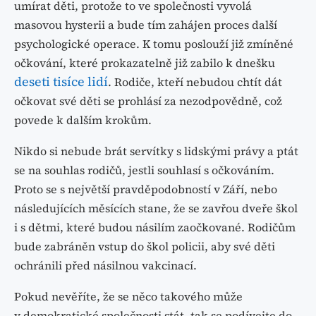
umírat děti, protože to ve společnosti vyvolá
masovou hysterii a bude tím zahájen proces další
psychologické operace. K tomu poslouží již zmíněné
očkování, které prokazatelně již zabilo k dnešku
deseti tisíce lidí
. Rodiče, kteří nebudou chtít dát
očkovat své děti se prohlásí za nezodpovědně, což
povede k dalším krokům.
Nikdo si nebude brát servítky s lidskými právy a ptát
se na souhlas rodičů, jestli souhlasí s očkováním.
Proto se s největší pravděpodobností v Září, nebo
následujících měsících stane, že se zavřou dveře škol
i s dětmi, které budou násilím zaočkované. Rodičům
bude zabráněn vstup do škol policii, aby své děti
ochránili před násilnou vakcinací.
Pokud nevěříte, že se něco takového může
v demokratické společnosti stát, tak se podívejte do