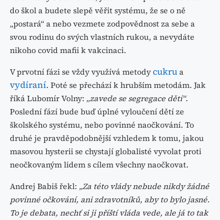
do škol a budete slepě věřit systému, že se o ně
„postará“ a nebo vezmete zodpovědnost za sebe a
svou rodinu do svých vlastních rukou, a nevydáte
nikoho covid mafii k vakcinaci.
cukru
V prvotní fázi se vždy využívá metody
a
vydíraní
. Poté se přechází k hrubším metodám. Jak
říká Lubomír Volny:
„zavede se segregace dětí“
.
Poslední fází bude buď úplné vyloučení dětí ze
školského systému, nebo povinné naočkování. To
druhé je pravděpodobnější vzhledem k tomu, jakou
masovou hysterii se chystají globalisté vyvolat proti
neočkovaným lidem s cílem všechny naočkovat.
Andrej Babiš řekl:
„Za této vlády nebude nikdy žádné
povinné očkování, ani zdravotníků, aby to bylo jasné.
To je debata, nechť si ji příští vláda vede, ale já to tak