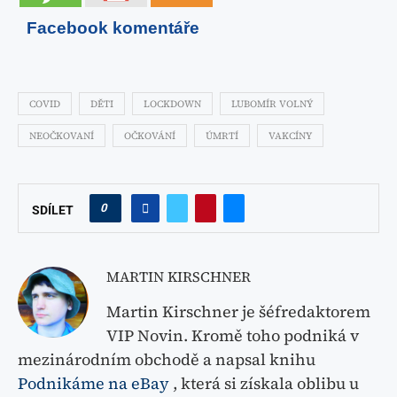
Facebook komentáře
COVID
DĚTI
LOCKDOWN
LUBOMÍR VOLNÝ
NEOČKOVANÍ
OČKOVÁNÍ
ÚMRTÍ
VAKCÍNY
0
SDÍLET
MARTIN KIRSCHNER
Martin Kirschner je šéfredaktorem
VIP Novin. Kromě toho podniká v
mezinárodním obchodě a napsal knihu
Podnikáme na eBay
, která si získala oblibu u