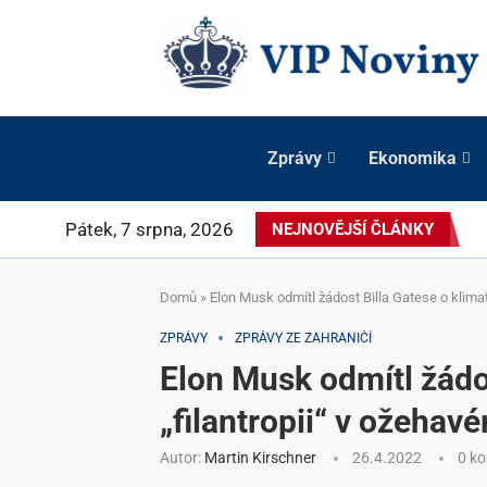
Zprávy
Ekonomika
Pátek, 7 srpna, 2026
NEJNOVĚJŠÍ ČLÁNKY
Domů
»
Elon Musk odmítl žádost Billa Gatese o klimat
ZPRÁVY
ZPRÁVY ZE ZAHRANIČÍ
Elon Musk odmítl žádo
„filantropii“ v ožehav
Autor:
Martin Kirschner
26.4.2022
0 k