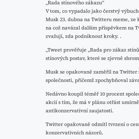
„Rada stínového zákazu“
V tom, co vypadalo jako čerstvý výbuch
Musk 23. dubna na Twitteru meme, ze kt
na což navázal dalším příspěvkem na Tw
zvažují, zda podniknout kroky. .
„Tweet prověřuje „Rada pro zákaz stí
stínových postav, které se zjevně shro
Musk se opakovaně zaměřil na Twitter 
společnosti, přičemž zpochybňoval záv
Nedávno koupil téměř 10 procent společ
akcií s tím, že má v plánu otřást umírn
antikonzervativní zaujatosti.
Twitter opakovaně odmítl tvrzení o ce
konzervativních názorů.