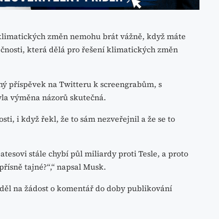
ě klimatických změn nemohu brát vážně, když máte
ečnosti, která dělá pro řešení klimatických změn
ý příspěvek na Twitteru k screengrabům, s
yla výměna názorů skutečná.
i, i když řekl, že to sám nezveřejnil a že se to
.
tesovi stále chybí půl miliardy proti Tesle, a proto
přísně tajné?“,“ napsal Musk.
děl na žádost o komentář do doby publikování