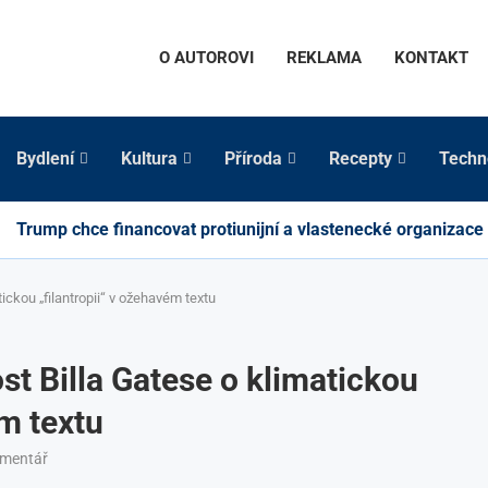
O AUTOROVI
REKLAMA
KONTAKT
Bydlení
Kultura
Příroda
Recepty
Techn
Trump chce financovat protiunijní a vlastenecké organizace
ickou „filantropii“ v ožehavém textu
st Billa Gatese o klimatickou
ém textu
omentář