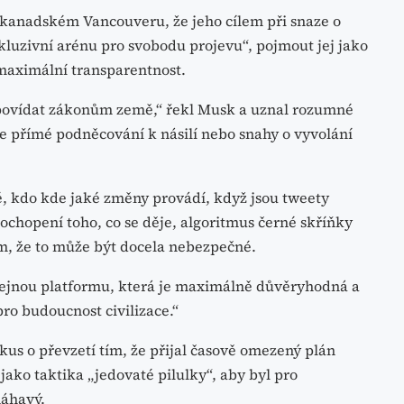
kanadském Vancouveru, že jeho cílem při snaze o
kluzivní arénu pro svobodu projevu“, pojmout jej jako
 maximální transparentnost.
povídat zákonům země,“ řekl Musk a uznal rozumné
e přímé podněcování k násilí nebo snahy o vyvolání
é, kdo kde jaké změny provádí, když jsou tweety
chopení toho, co se děje, algoritmus černé skříňky
ím, že to může být docela nebezpečné.
 veřejnou platformu, která je maximálně důvěryhodná a
pro budoucnost civilizace.“
kus o převzetí tím, že přijal časově omezený plán
ako taktika „jedovaté pilulky“, aby byl pro
máhavý.