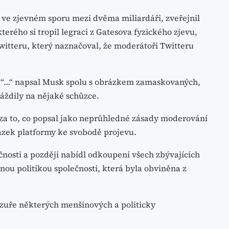
 ve zjevném sporu mezi dvěma miliardáři, zveřejnil
erého si tropil legraci z Gatesova fyzického zjevu,
itteru, který naznačoval, že moderátoři Twitteru
nů“…“ napsal Musk spolu s obrázkem zamaskovaných,
máždily na nějaké schůzce.
za to, co popsal jako neprůhledné zásady moderování
azek platformy ke svobodě projevu.
nosti a později nabídl odkoupení všech zbývajících
ěnou politikou společnosti, která byla obviněna z
nzuře některých menšinových a politicky