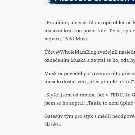
„Promiňte, ale vaši filantropii ohledn
masivní krátkou pozici vůči Tesle, spol
nejvíce,“ řekl Musk.
Účet @WholeMarsBlog zveřejnil následn
označením Muska a zeptal se ho, zda b
Musk odpověděl potvrzením této přesnost
muselo dostat ven „přes přátele přátel“
„Slyšel jsem od mnoha lidí v TEDU, že Ga
jsem se ho zeptal: „Takže to není úplně 
Gatesův tým pro styk s médii neodpově
článku.