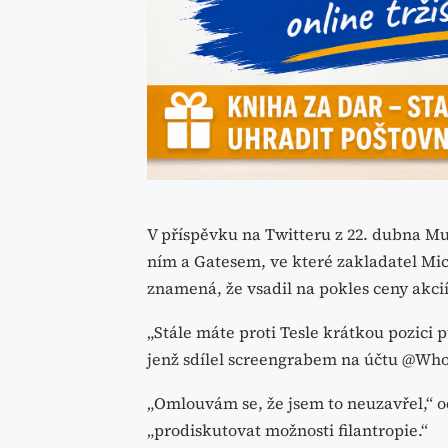
V příspěvku na Twitteru z 22. dubna M
ním a Gatesem, ve které zakladatel Micr
znamená, že vsadil na pokles ceny akcií
„Stále máte proti Tesle krátkou pozici 
jenž sdílel screengrabem na účtu @Who
„Omlouvám se, že jsem to neuzavřel,“ o
„prodiskutovat možnosti filantropie.“