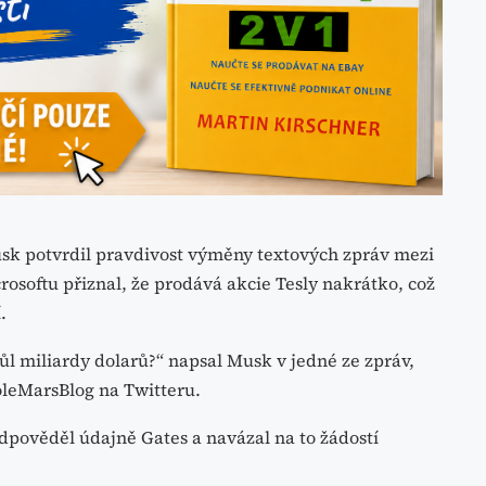
usk potvrdil pravdivost výměny textových zpráv mezi
osoftu přiznal, že prodává akcie Tesly nakrátko, což
.
půl miliardy dolarů?“ napsal Musk v jedné ze zpráv,
leMarsBlog na Twitteru.
dpověděl údajně Gates a navázal na to žádostí