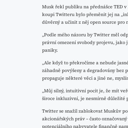
Musk řekl publiku na přednášce TED v 
koupi Twitteru bylo přeměnit jej na „in
důvěrný a učinit z něj open source pro
„Podle mého názoru by Twitter měl od
právní omezení svobody projevu, jako j
paniky.
„Ale když to překročíme a nebude jasn
záhadně povýšeny a degradovány bez po
propaguje některé věci a jiné ne, mysl
„Můj silný, intuitivní pocit je, že mít
široce inkluzivní, je nesmírně důležité 
Twitter se snažil zablokovat Muskův po
akcionářských práv – často označovaný j
potenciálního nabyvatele finančně na