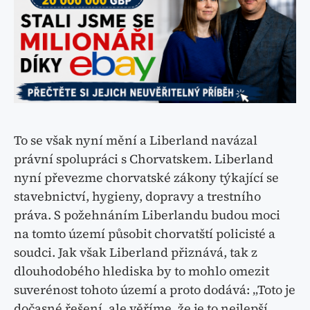
To se však nyní mění a Liberland navázal
právní spolupráci s Chorvatskem. Liberland
nyní převezme chorvatské zákony týkající se
stavebnictví, hygieny, dopravy a trestního
práva. S požehnáním Liberlandu budou moci
na tomto území působit chorvatští policisté a
soudci. Jak však Liberland přiznává, tak z
dlouhodobého hlediska by to mohlo omezit
suverénost tohoto území a proto dodává: „Toto je
dočasné řešení, ale věříme, že je to nejlepší