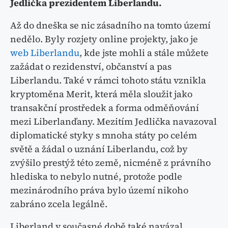
Jedlička prezidentem Liberlandu.
Až do dneška se nic zásadního na tomto území
nedělo. Byly rozjety online projekty, jako je
web Liberlandu
, kde jste mohli a stále můžete
zažádat o rezidenství, občanství a pas
Liberlandu. Také v rámci tohoto státu vznikla
kryptoměna Merit, která měla sloužit jako
transakční prostředek a forma odměňování
mezi Liberlanďany. Mezitím Jedlička navazoval
diplomatické styky s mnoha státy po celém
světě a žádal o uznání Liberlandu, což by
zvýšilo prestýž této země, nicméně z právního
hlediska to nebylo nutné, protože podle
mezinárodního práva bylo území nikoho
zabráno zcela legálně.
Liberland v současné době také navázal