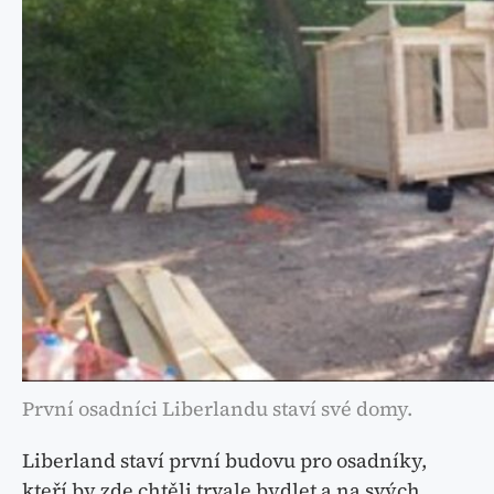
První osadníci Liberlandu staví své domy.
Liberland staví první budovu pro osadníky,
kteří by zde chtěli trvale bydlet a na svých