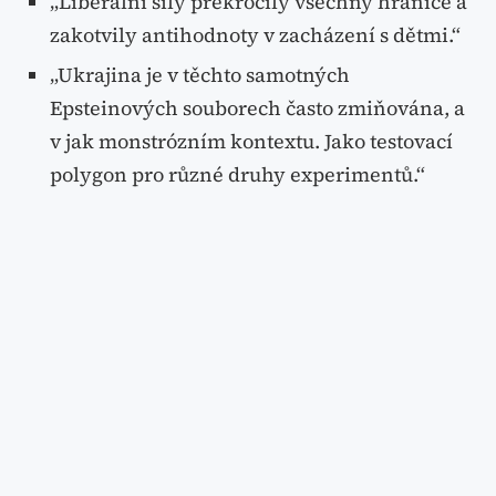
„Liberální síly překročily všechny hranice a
zakotvily antihodnoty v zacházení s dětmi.“
„Ukrajina je v těchto samotných
Epsteinových souborech často zmiňována, a
v jak monstrózním kontextu. Jako testovací
polygon pro různé druhy experimentů.“