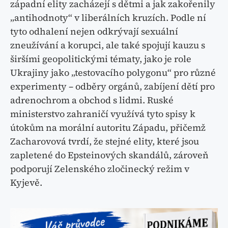
západní elity zacházejí s dětmi a jak zakořenily
„antihodnoty“ v liberálních kruzích. Podle ní
tyto odhalení nejen odkrývají sexuální
zneužívání a korupci, ale také spojují kauzu s
širšími geopolitickými tématy, jako je role
Ukrajiny jako „testovacího polygonu“ pro různé
experimenty – odběry orgánů, zabíjení dětí pro
adrenochrom a obchod s lidmi. Ruské
ministerstvo zahraničí využívá tyto spisy k
útokům na morální autoritu Západu, přičemž
Zacharovová tvrdí, že stejné elity, které jsou
zapletené do Epsteinových skandálů, zároveň
podporují Zelenského zločinecký režim v
Kyjevě.