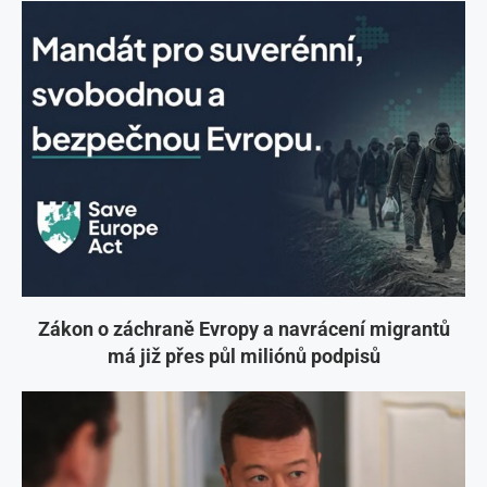
Zákon o záchraně Evropy a navrácení migrantů
má již přes půl miliónů podpisů