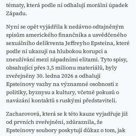
tématy, která podle ní odhalují morální úpadek
Západu.
Nyní se opět vyjádřila k nedávno odtajněným
spisům amerického finančníka a usvědčeného
sexuálního delikventa Jeffreyho Epsteina, které
podle ní ukazují na hlubokou korupci a
zneužívání mezi západními elitami. Tyto spisy,
obsahující přes 3,5 milionu materiálů, byly
zveřejněny 30. ledna 2026 a odhalují
Epsteinovy vazby na významné osobnosti z
politiky, byznysu a kultury, včetně pokusů o
navázání kontaktů s ruskými představiteli.
Zacharovová, která se k této kauze vyjadřuje již
od prvních zveřejnění, zdůraznila, že
Epsteinovy soubory poskytují důkaz o tom, jak