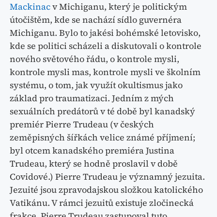
Mackinac
v Michiganu, který je politickým
útočištěm, kde se nachází sídlo guvernéra
Michiganu. Bylo to jakési bohémské letovisko,
kde se politici scházeli a diskutovali o kontrole
nového světového řádu, o kontrole mysli,
kontrole mysli mas, kontrole mysli ve školním
systému, o tom, jak využít okultismus jako
základ pro traumatizaci. Jedním z mých
sexuálních predátorů v té době byl kanadský
premiér Pierre Trudeau (v českých
zeměpisných šířkách velice známé příjmení;
byl otcem kanadského premiéra Justina
Trudeau, který se hodně proslavil v době
Covidové.) Pierre Trudeau je významný jezuita.
Jezuité jsou zpravodajskou složkou katolického
Vatikánu. V rámci jezuitů existuje zločinecká
frakce. Pierre Trudeau zastupoval tuto