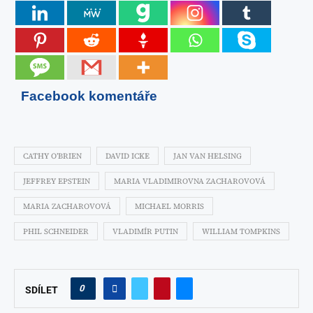
Facebook komentáře
CATHY O’BRIEN
DAVID ICKE
JAN VAN HELSING
JEFFREY EPSTEIN
MARIA VLADIMIROVNA ZACHAROVOVÁ
MARIA ZACHAROVOVÁ
MICHAEL MORRIS
PHIL SCHNEIDER
VLADIMÍR PUTIN
WILLIAM TOMPKINS
0
SDÍLET