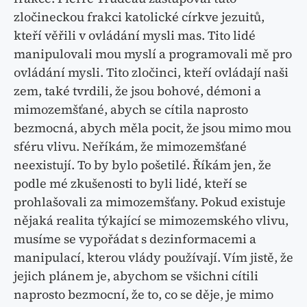
zločineckou frakci katolické církve jezuitů,
kteří věřili v ovládání mysli mas. Tito lidé
manipulovali mou myslí a programovali mě pro
ovládání mysli. Tito zločinci, kteří ovládají naši
zem, také tvrdili, že jsou bohové, démoni a
mimozemšťané, abych se cítila naprosto
bezmocná, abych měla pocit, že jsou mimo mou
sféru vlivu. Neříkám, že mimozemšťané
neexistují. To by bylo pošetilé. Říkám jen, že
podle mé zkušenosti to byli lidé, kteří se
prohlašovali za mimozemšťany. Pokud existuje
nějaká realita týkající se mimozemského vlivu,
musíme se vypořádat s dezinformacemi a
manipulací, kterou vlády používají. Vím jistě, že
jejich plánem je, abychom se všichni cítili
naprosto bezmocní, že to, co se děje, je mimo