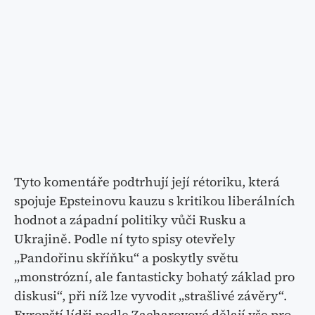
Tyto komentáře podtrhují její rétoriku, která
spojuje Epsteinovu kauzu s kritikou liberálních
hodnot a západní politiky vůči Rusku a
Ukrajině. Podle ní tyto spisy otevřely
„Pandořinu skříňku“ a poskytly světu
„monstrózní, ale fantasticky bohatý základ pro
diskusi“, při níž lze vyvodit „strašlivé závěry“.
Evropští lídři podle Zacharovové dělají vše pro