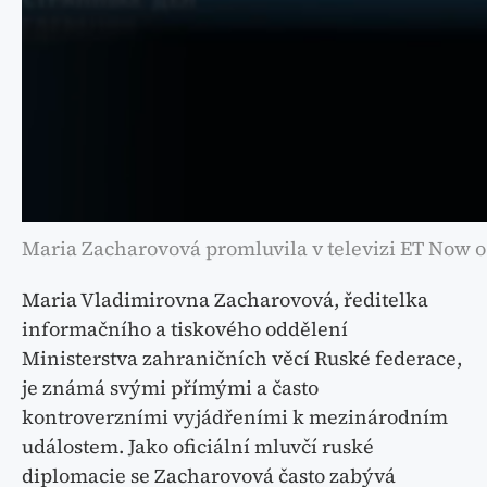
Maria Zacharovová promluvila v televizi ET Now o
Maria Vladimirovna Zacharovová, ředitelka
informačního a tiskového oddělení
Ministerstva zahraničních věcí Ruské federace,
je známá svými přímými a často
kontroverzními vyjádřeními k mezinárodním
událostem. Jako oficiální mluvčí ruské
diplomacie se Zacharovová často zabývá