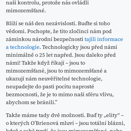
naši kontrolu, protože nás ovládli
mimozemšťané.
Blíží se náš den nezávislosti. Buďte si toho
vědomi. Pochopte, že tito zločinci nám pod
záminkou národní bezpečnosti
tajili informace
a technologie
. Technologicky jsou před námi
minimálně o 25 let napřed. Jsou daleko před
námi! Takže když říkají – jsou to
mimozemšťané, jsou to mimozemšťané a
ukazují nám neuvěřitelné technologie,
neupadejte do pasti pocitu naprosté
bezmocnosti, že je to mimo naši sféru vlivu,
abychom se bránili.”
Takže máme tady dvě možnosti. Buď ty „elity“ –
o kterých O’Brienová mluví – jsou totální blázni,
když o sobě tvrdí, že jsou mimozemšťané, nebo