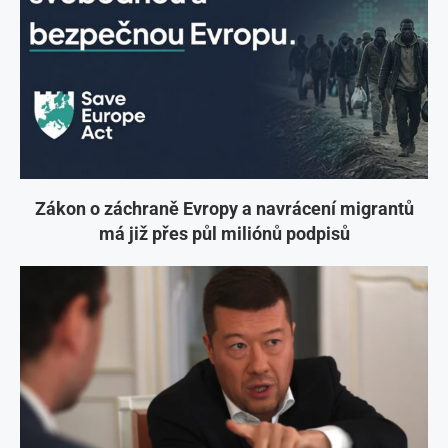
Zákon o záchraně Evropy a navrácení migrantů
má již přes půl miliónů podpisů