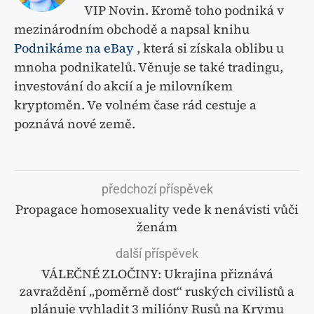
VIP Novin. Kromě toho podniká v
mezinárodním obchodě a napsal knihu
Podnikáme na eBay
, která si získala oblibu u
mnoha podnikatelů. Věnuje se také tradingu,
investování do akcií a je milovníkem
kryptoměn. Ve volném čase rád cestuje a
poznává nové země.
předchozí příspěvek
Propagace homosexuality vede k nenávisti vůči
ženám
další příspěvek
VÁLEČNÉ ZLOČINY: Ukrajina přiznává
zavraždění „poměrně dost“ ruských civilistů a
plánuje vyhladit 3 milióny Rusů na Krymu