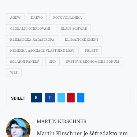
AGDW
DŘEVO
FOTOVOLTANIKA
GLOBÁLNÍ OTEPLOVÁNÍ
KLAUS SCHWAB
KLIMATICKÁ KATASTROFA
KLIMATICKÉ ZMĚNY
NĚMECKÁ ASOCIACE VLASTNÍKŮ LESŮ
PELETY
SOLÁRNÍ PANELY
SPD
SVĚTOVÉ EKONOMICKÉ FÓRUM
WEF
0
SDÍLET
MARTIN KIRSCHNER
Martin Kirschner je šéfredaktorem