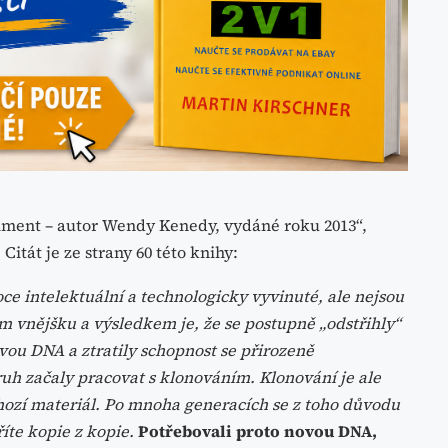
riment – autor Wendy Kenedy, vydáné roku 2013“,
Citát je ze strany 60 této knihy:
oce intelektuální a technologicky vyvinuté, ale nejsou
m vnějšku a výsledkem je, že se postupně „odstřihly“
vou DNA a ztratily schopnost se přirozeně
uh začaly pracovat s klonováním. Klonování je ale
chozí materiál. Po mnoha generacích se z toho důvodu
íte kopie z kopie.
Potřebovali proto novou DNA,