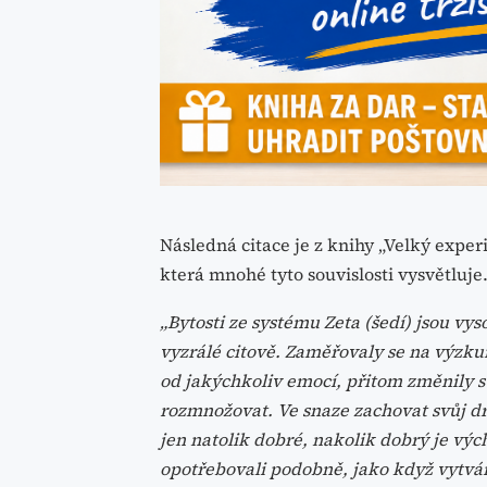
Následná citace je z knihy „Velký expe
která mnohé tyto souvislosti vysvětluje. 
„Bytosti ze systému Zeta (šedí) jsou vys
vyzrálé citově. Zaměřovaly se na výzku
od jakýchkoliv emocí, přitom změnily s
rozmnožovat. Ve snaze zachovat svůj dr
jen natolik dobré, nakolik dobrý je vý
opotřebovali podobně, jako když vytvář