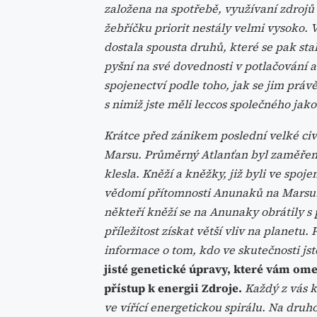
založena na spotřebě, využívaní zdrojů 
žebříčku priorit nestály velmi vysoko. 
dostala spousta druhů, které se pak sta
pyšní na své dovednosti v potlačování 
spojenectví podle toho, jak se jim právě 
s nimiž jste měli leccos společného jako
Krátce před zánikem poslední velké ci
Marsu. Průměrný Atlanťan byl zaměřen 
klesla. Kněží a kněžky, již byli ve spoj
vědomí přítomnosti Anunaků na Marsu. 
někteří kněží se na Anunaky obrátily s
příležitost získat větší vliv na planetu
informace o tom, kdo ve skutečnosti jst
jisté genetické úpravy, které vám ome
přístup k energii Zdroje.
Každý z vás k
ve vířící energetickou spirálu. Na druh