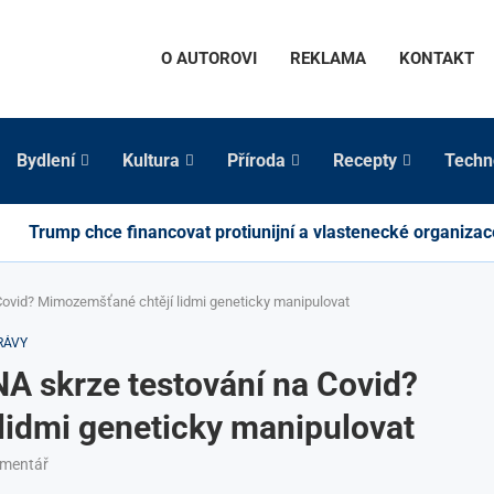
O AUTOROVI
REKLAMA
KONTAKT
Bydlení
Kultura
Příroda
Recepty
Techn
Trump chce financovat protiunijní a vlastenecké organizac
 Covid? Mimozemšťané chtějí lidmi geneticky manipulovat
RÁVY
NA skrze testování na Covid?
lidmi geneticky manipulovat
omentář