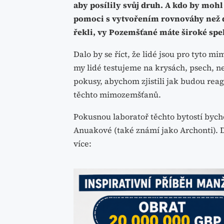
aby posílily svůj druh.
A kdo by mohl
pomoci s vytvořením rovnováhy než dr
řekli, vy Pozemšťané máte široké sp
Dalo by se říct, že lidé jsou pro tyto 
my lidé testujeme na krysách, psech, n
pokusy, abychom zjistili jak budou reag
těchto mimozemšťanů.
Pokusnou laboratoř těchto bytostí bycho
Anuakové (také známí jako Archonti). D
více: