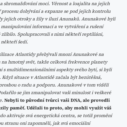
a shromažďování moci. Věrnost a loajalita na jejich
V procesu dobývání a expanze se pod jejich kontrolu
ly jejich otroky a žily v iluzi Anunaků. Anunakové byli
a manipulování informací a ve vytváření a rušení
zlíbilo. Spolupracovali s nimi někteří reptiliáni,
 někteří šedí.
vilizace Atlantidy přebývali mnozí Anunakové na
na hmotný svět, takže celková frekvence planety
ení s multidimenzionálními aspekty svého bytí, si byli
Když situace v Atlantidě začala být bezútěšná,
 prosbou o radu a podporu. Anunakové v tom viděli
. Podařilo se jim zmanipulovat vaši minulost i veškeré
e.
Nebyli to původní tvůrci vaši DNA, ale provedli
zily paměť. Udělali to proto, aby mohli využít váš
do aktivuje svá energetická centra, se totiž promění
ou stranu oni zapomněli, jak svá emociální