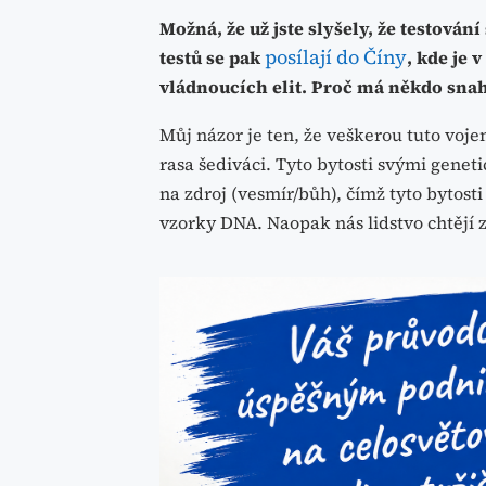
Možná, že už jste slyšely, že testován
posílají do Číny
testů se pak
, kde je 
vládnoucích elit. Proč má někdo snahu
Můj názor je ten, že veškerou tuto vojen
rasa šediváci. Tyto bytosti svými gene
na zdroj (vesmír/bůh), čímž tyto bytost
vzorky DNA. Naopak nás lidstvo chtějí 