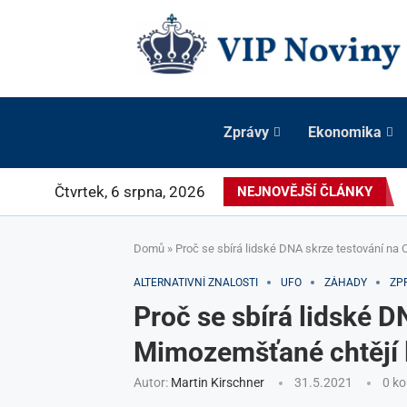
Zprávy
Ekonomika
Čtvrtek, 6 srpna, 2026
NEJNOVĚJŠÍ ČLÁNKY
Domů
»
Proč se sbírá lidské DNA skrze testování na
ALTERNATIVNÍ ZNALOSTI
UFO
ZÁHADY
ZP
Proč se sbírá lidské D
Mimozemšťané chtějí 
Autor:
Martin Kirschner
31.5.2021
0 k