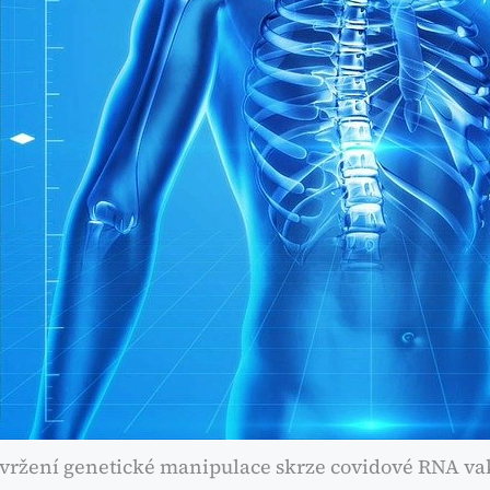
avržení genetické manipulace skrze covidové RNA va