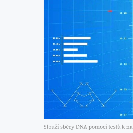
Slouží sběry DNA pomocí testů k n