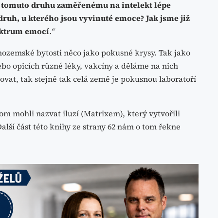
 tomuto druhu zaměřenému na intelekt lépe
uh, u kterého jsou vyvinuté emoce? Jak jsme již
ektrum emocí
.“
mimozemské bytosti něco jako pokusné krysy. Tak jako
ebo opicích různé léky, vakcíny a děláme na nich
ovat, tak stejně tak celá země je pokusnou laboratoří
m mohli nazvat iluzí (Matrixem), který vytvořili
alší část této knihy ze strany 62 nám o tom řekne