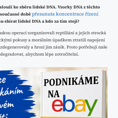
í slouží ke sběru lidské DNA. Vzorky DNA z těchto
přesunuta koncentrace řízení
v současné době
 sbírat lidské DNA a kdo za tím stojí?
skou operaci zorganizovali reptiliáni a jejich otrocká
tickými pokusy a morálním úpadkem ztratili napojení
i zdegenerovaly a hrozí jím zánik. Proto potřebují naše
zdegradovat, abychom lépe zotročitelní.