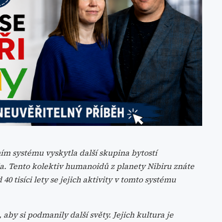
čním systému vyskytla další skupina bytostí
a. Tento kolektiv humanoidů z planety Nibiru znáte
 tisíci lety se jejich aktivity v tomto systému
aby si podmanily další světy. Jejich kultura je