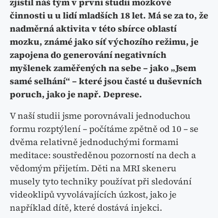
zjistil náš tým v první studii mozkové
činnosti u u lidí mladších 18 let. Má se za to, že
nadměrná aktivita v této sbírce oblastí
mozku, známé jako síť výchozího režimu, je
zapojena do generování negativních
myšlenek zaměřených na sebe – jako „Jsem
samé selhání“ – které jsou časté u duševních
poruch, jako je např. Deprese.
V naší studii jsme porovnávali jednoduchou
formu rozptýlení – počítáme zpětně od 10 – se
dvěma relativně jednoduchými formami
meditace: soustředěnou pozorností na dech a
vědomým přijetím. Děti na MRI skeneru
musely tyto techniky používat při sledování
videoklipů vyvolávajících úzkost, jako je
například dítě, které dostává injekci.