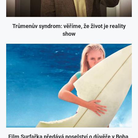
Trůmenův syndrom: věříme, že život je reality
show
Film Surfařka předává poselství o důvěře v Boha,