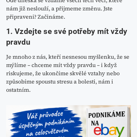
Ode dneška se vzdáme všech těch věcí, které
nám již neslouží, a přijmeme změnu. Jste
připraveni? Začináme.
1. Vzdejte se své potřeby mít vždy
pravdu
Je mnoho z nás, kteří nesnesou myšlenku, že se
mýlíme – chceme mít vždy pravdu – i když
riskujeme, že ukončíme skvělé vztahy nebo
způsobíme spoustu stresu a bolesti, nám i
ostatním.