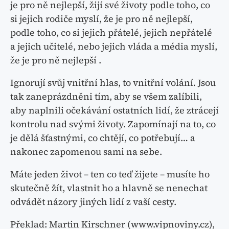
je pro ně nejlepší, žijí své životy podle toho, co
si jejich rodiče myslí, že je pro ně nejlepší,
podle toho, co si jejich přátelé, jejich nepřátelé
a jejich učitelé, nebo jejich vláda a média myslí,
že je pro ně nejlepší .
Ignorují svůj vnitřní hlas, to vnitřní volání. Jsou
tak zaneprázdněni tím, aby se všem zalíbili,
aby naplnili očekávání ostatních lidí, že ztrácejí
kontrolu nad svými životy. Zapomínají na to, co
je dělá šťastnými, co chtějí, co potřebují… a
nakonec zapomenou sami na sebe.
Máte jeden život – ten co teď žijete – musíte ho
skutečně žít, vlastnit ho a hlavně se nenechat
odvádět názory jiných lidí z vaší cesty.
Překlad: Martin Kirschner (www.vipnoviny.cz),