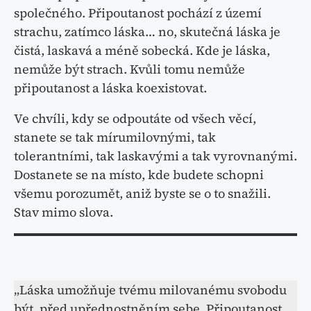
společného. Připoutanost pochází z území
strachu, zatímco láska… no, skutečná láska je
čistá, laskavá a méně sobecká. Kde je láska,
nemůže být strach. Kvůli tomu nemůže
připoutanost a láska koexistovat.
Ve chvíli, kdy se odpoutáte od všech věcí,
stanete se tak mírumilovnými, tak
tolerantními, tak laskavými a tak vyrovnanými.
Dostanete se na místo, kde budete schopni
všemu porozumět, aniž byste se o to snažili.
Stav mimo slova.
„Láska umožňuje tvému ​​milovanému svobodu
být, před upřednostněním sebe. Připoutanost