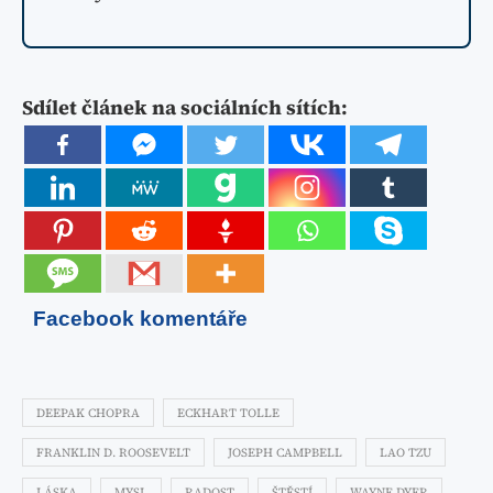
Sdílet článek na sociálních sítích:
Facebook komentáře
DEEPAK CHOPRA
ECKHART TOLLE
FRANKLIN D. ROOSEVELT
JOSEPH CAMPBELL
LAO TZU
LÁSKA
MYSL
RADOST
ŠTĚSTÍ
WAYNE DYER