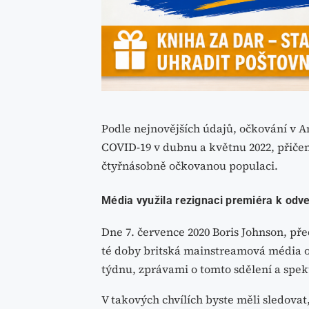
Podle nejnovějších údajů, očkování v A
COVID-19 v dubnu a květnu 2022, přičem
čtyřnásobně očkovanou populaci.
Média využila rezignaci premiéra k odv
Dne 7. července 2020 Boris Johnson, pře
té doby britská mainstreamová média od
týdnu, zprávami o tomto sdělení a spek
V takových chvílích byste měli sledovat,