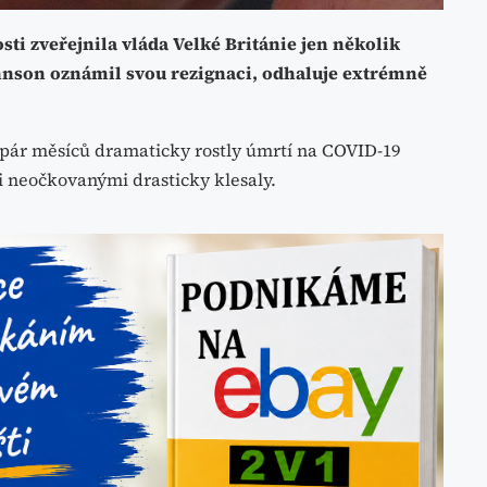
osti zveřejnila vláda Velké Británie jen několik
hnson oznámil svou rezignaci, odhaluje extrémně
h pár měsíců dramaticky rostly úmrtí na COVID-19
 neočkovanými drasticky klesaly.