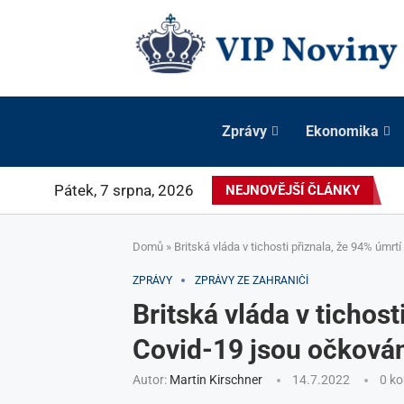
Zprávy
Ekonomika
Pátek, 7 srpna, 2026
NEJNOVĚJŠÍ ČLÁNKY
Domů
»
Britská vláda v tichosti přiznala, že 94% úmrt
ZPRÁVY
ZPRÁVY ZE ZAHRANIČÍ
Britská vláda v tichost
Covid-19 jsou očkován
Autor:
Martin Kirschner
14.7.2022
0 k