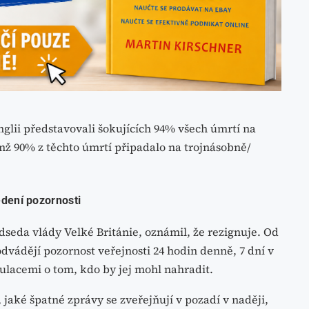
nglii představovali šokujících 94% všech úmrtí na
ž 90% z těchto úmrtí připadalo na trojnásobně/
edení pozornosti
dseda vlády Velké Británie, oznámil, že rezignuje. Od
vádějí pozornost veřejnosti 24 hodin denně, 7 dní v
ulacemi o tom, kdo by jej mohl nahradit.
 jaké špatné zprávy se zveřejňují v pozadí v naději,