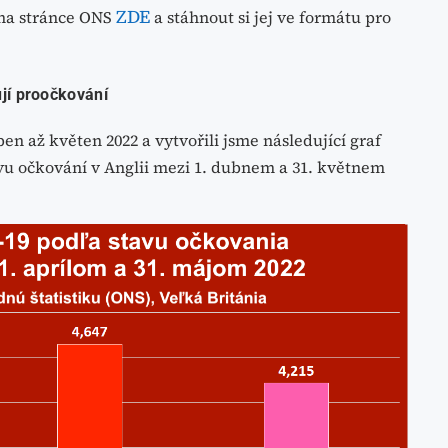
ZDE
t na stránce ONS
a stáhnout si jej ve formátu pro
jí proočkování
n až květen 2022 a vytvořili jsme následující graf
avu očkování v Anglii mezi 1. dubnem a 31. květnem