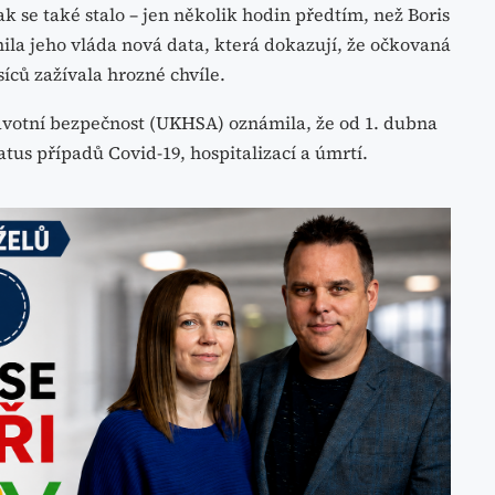
ak se také stalo – jen několik hodin předtím, než Boris
ila jeho vláda nová data, která dokazují, že očkovaná
íců zažívala hrozné chvíle.
avotní bezpečnost (UKHSA) oznámila, že od 1. dubna
atus případů Covid-19, hospitalizací a úmrtí.