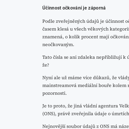
Účinnost očkování je záporná
Podle zveřejněných údajů je účinnost 
časem klesá u všech věkových kategorií
znamená, o kolik procent mají očkováni
neočkovaným.
Tato čísla se ani zdaleka nepřibližují k
že?
Nyní ale už máme více důkazů, že vlády
mainstreamová mediální bouře kolem r
pozornosti.
Je to proto, že jiná vládní agentura Vel
(ONS), právě zveřejnila údaje o úmrtíc
Nejnovější soubor údajů z ONS má název