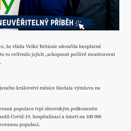
to, že vláda Velké Británie ukončila bezplatné
to to ovlivnilo jejich „schopnost pečlivě monitorovat
.
jeného království měsíce hledala výmluvu na
očkovaná populace trpí obrovským poškozením
dů Covid-19, hospitalizací a úmrtí na 100 000
čkovanou populací.