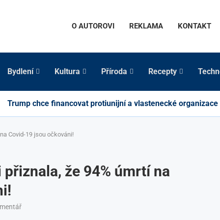
O AUTOROVI
REKLAMA
KONTAKT
Bydlení
Kultura
Příroda
Recepty
Techn
Trump chce financovat protiunijní a vlastenecké organizace
í na Covid-19 jsou očkováni!
i přiznala, že 94% úmrtí na
i!
omentář