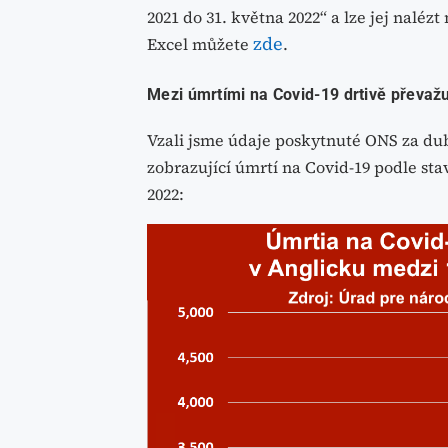
2021 do 31. května 2022“ a lze jej naléz
zde
Excel můžete
.
Mezi úmrtími na Covid-19 drtivě převažu
Vzali jsme údaje poskytnuté ONS za dube
zobrazující úmrtí na Covid-19 podle st
2022: