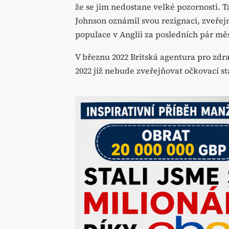
že se jim nedostane velké pozornosti. T
Johnson oznámil svou rezignaci, zveřejn
populace v Anglii za posledních pár měs
V březnu 2022 Britská agentura pro zdr
2022 již nebude zveřejňovat očkovací st