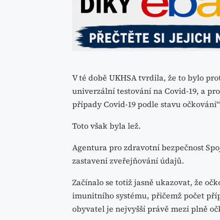
V té době UKHSA tvrdila, že to bylo pro
univerzální testování na Covid-19, a pro
případy Covid-19 podle stavu očkování“
Toto však byla lež.
Agentura pro zdravotní bezpečnost Spo
zastavení zveřejňování údajů.
Začínalo se totiž jasně ukazovat, že 
imunitního systému, přičemž počet přípa
obyvatel je nejvyšší právě mezi plně o