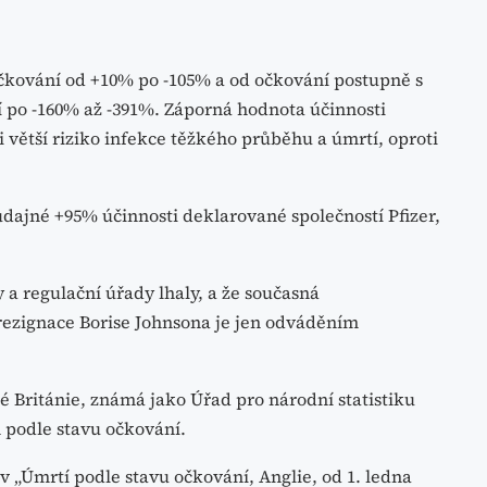
očkování od +10% po -105% a od očkování postupně s
 po -160% až -391%. Záporná hodnota účinnosti
 větší riziko infekce těžkého průběhu a úmrtí, oproti
 údajné +95% účinnosti deklarované společností Pfizer,
 a regulační úřady lhaly, a že současná
ezignace Borise Johnsona je jen odváděním
ké Británie, známá jako Úřad pro národní statistiku
h podle stavu očkování.
 „Úmrtí podle stavu očkování, Anglie, od 1. ledna