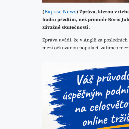
Expose News
(
) Zpráva, kterou v tich
hodin předtím, než premiér Boris Jo
závažné skutečnosti.
Zpráva uvádí, že v Anglii za posledníc
mezi očkovanou populací, zatímco mezi