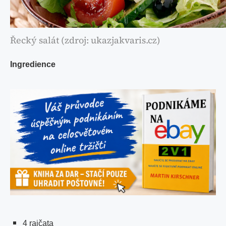
Řecký salát (zdroj: ukazjakvaris.cz)
Ingredience
4 rajčata