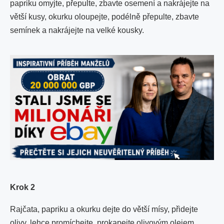
papriku omyjte, přepulte, zbavte osemení a nakrájejte na
větší kusy, okurku oloupejte, podélně přepulte, zbavte
semínek a nakrájejte na velké kousky.
Krok 2
Rajčata, papriku a okurku dejte do větší mísy, přidejte
olivy, lehce promíchejte, prokapejte olivovým olejem,