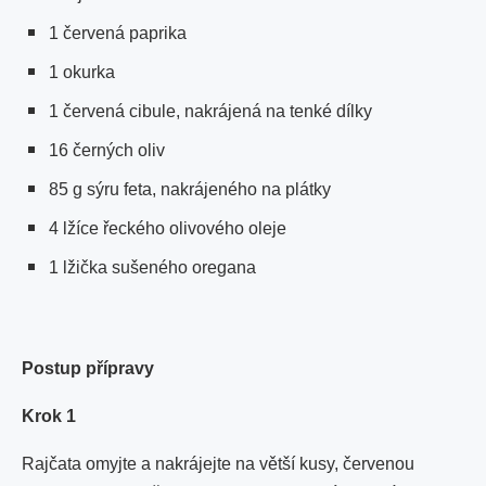
1 červená paprika
1 okurka
1 červená cibule, nakrájená na tenké dílky
16 černých oliv
85 g sýru feta, nakrájeného na plátky
4 lžíce řeckého olivového oleje
1 lžička sušeného oregana
Postup přípravy
Krok 1
Rajčata omyjte a nakrájejte na větší kusy, červenou