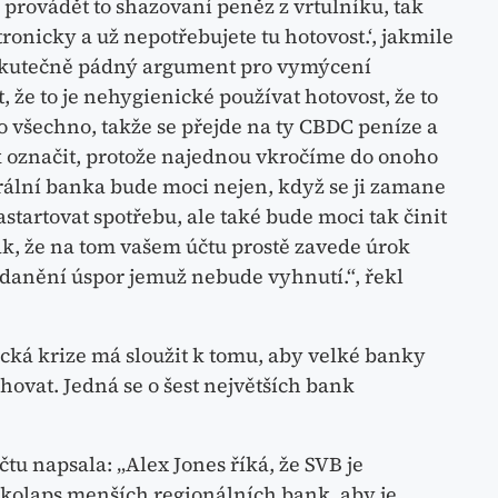
 provádět to shazovaní peněz z vrtulníku, tak
tronicky a už nepotřebujete tu hotovost.‘, jakmile
 skutečně pádný argument pro vymýcení
, že to je nehygienické používat hotovost, že to
 co všechno, takže se přejde na ty CBDC peníze a
ak označit, protože najednou vkročíme do onoho
rální banka bude moci nejen, když se ji zamane
nastartovat spotřebu, ale také bude moci tak činit
 tak, že na tom vašem účtu prostě zavede úrok
zdanění úspor jemuž nebude vyhnutí.“, řekl
á krize má sloužit k tomu, aby velké banky
hovat. Jedná se o šest největších bank
tu napsala: „Alex Jones říká, že SVB je
 kolaps menších regionálních bank, aby je