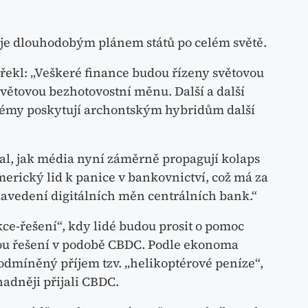
 je dlouhodobým plánem států po celém světě.
r řekl: „Veškeré finance budou řízeny světovou
větovou bezhotovostní měnu. Další a další
émy poskytují archontským hybridům další
al, jak média nyní záměrně propagují kolaps
merický lid k panice v bankovnictví, což má za
 zavedení digitálních měn centrálních bank.“
kce-řešení“, kdy lidé budou prosit o pomoc
ou řešení v podobě CBDC. Podle ekonoma
odmíněný příjem tzv. „helikoptérové peníze“,
nadněji přijali CBDC.