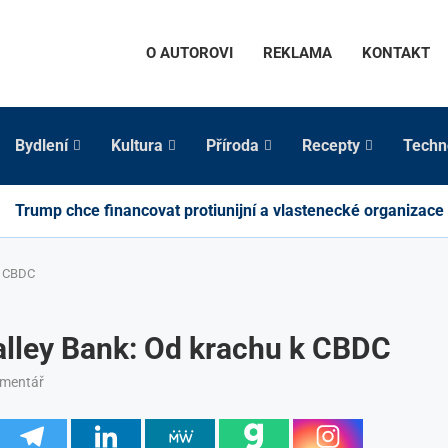
O AUTOROVI
REKLAMA
KONTAKT
Bydlení
Kultura
Příroda
Recepty
Techn
Trump chce financovat protiunijní a vlastenecké organizace
k CBDC
alley Bank: Od krachu k CBDC
omentář