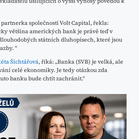
ladatelů usilujících o vyšší výnosy povedou k
partnerka společnosti Volt Capital, řekla:
cky většina amerických bank je právě teď v
dlouhodobých státních dluhopisech, které jsou
azby. “
éta Šichtářová
, říká: „Banka (SVB) je velká, ale
ování celé ekonomiky. Je tedy otázkou zda
uto banku bude chtít zachránit.“