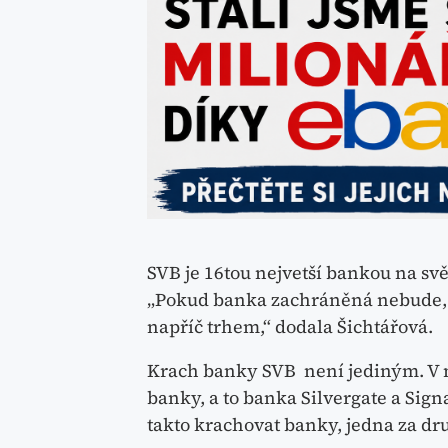
SVB je 16tou nejvetší bankou na svět
„Pokud banka zachráněná nebude, t
napříč trhem,“ dodala Šichtářová.
Krach banky SVB není jediným. V 
banky, a to banka Silvergate a Sign
takto krachovat banky, jedna za dr