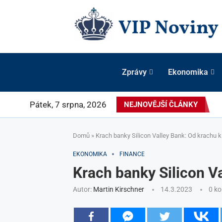
Zprávy
Ekonomika
Pátek, 7 srpna, 2026
NEJNOVĚJŠÍ ČLÁNKY
Domů
»
Krach banky Silicon Valley Bank: Od krachu 
EKONOMIKA
FINANCE
Krach banky Silicon V
Autor:
Martin Kirschner
14.3.2023
0 k