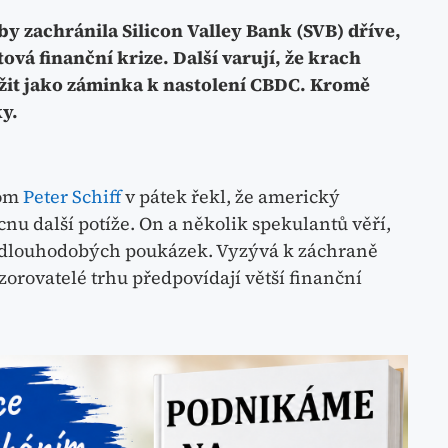
 zachránila Silicon Valley Bank (SVB) dříve,
vá finanční krize. Další varují, že krach
žit jako záminka k nastolení CBDC. Kromě
y.
nom
Peter Schiff
v pátek řekl, že americký
u další potíže. On a několik spekulantů věří,
ry dlouhodobých poukázek. Vyzývá k záchraně
orovatelé trhu předpovídají větší finanční