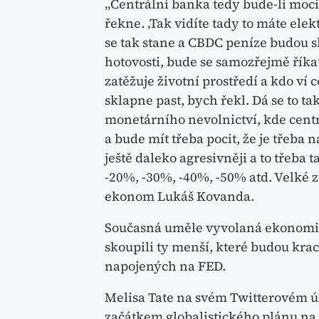
„Centrální banka tedy bude-li moci
řekne. ‚Tak vidíte tady to máte elek
se tak stane a CBDC peníze budou
hotovosti, bude se samozřejmě říkat
zatěžuje životní prostředí a kdo ví
sklapne past, bych řekl. Dá se to t
monetárního nevolnictví, kde cent
a bude mít třeba pocit, že je třeba 
ještě daleko agresivněji a to třeba
-20%, -30%, -40%, -50% atd. Velké 
ekonom Lukáš Kovanda.
Současná uměle vyvolaná ekonomick
skoupili ty menší, které budou krac
napojených na FED.
Melisa Tate na svém Twitterovém úč
začátkem globalistického plánu na