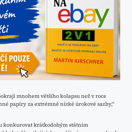
okraji mnohem většího kolapsu než v roce
nné papíry za extrémně nízké úrokové sazby,“
ou konkurovat krátkodobým státním