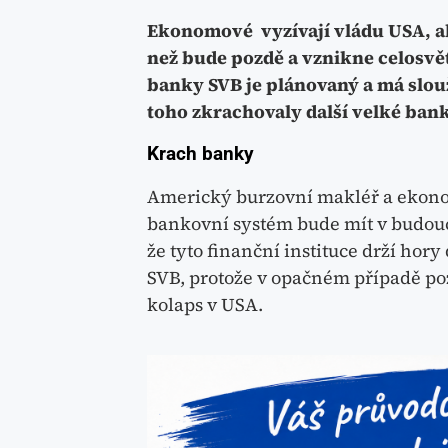
Ekonomové vyzívají vládu USA, aby
než bude pozdě a vznikne celosvěto
banky SVB je plánovaný a má slou
toho zkrachovaly další velké bank
Krach banky
Americký burzovní makléř a eko
bankovní systém bude mít v budoucn
že tyto finanční instituce drží ho
SVB, protože v opačném případě poz
kolaps v USA.