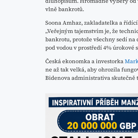
dluhopisům. Hromadné výběry od vk
vlně bankrotů.
Soona Amhaz, zakladatelka a řídící 
„Veřejným tajemstvím je, že techni
bankrotu, protože všechny sedí na 
pod vodou v prostředí 4% úrokové s
Česká ekonomka a investorka
Mark
ne až tak velká, aby ohrozila fung
Bidenova administrativa skutečně t