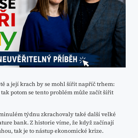
ě a její krach by se mohl šířit napříč trhem:
ak potom se tento problém může začít šířit
minulém týdnu zkrachovaly také další velké
ature bank. Z historie víme, že když začínají
uhou, tak je to nástup ekonomické krize.