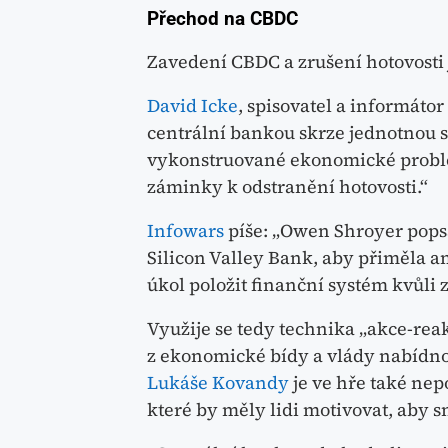
Přechod na CBDC
Zavedení CBDC a zrušení hotovosti
David Icke
, spisovatel a informáto
centrální bankou skrze jednotnou s
vykonstruované ekonomické probl
záminky k odstranění hotovosti.“
Infowars
píše: „Owen Shroyer pops
Silicon Valley Bank, aby přiměla a
úkol položit finanční systém kvůli
Využije se tedy technika „akce-rea
z ekonomické bídy a vlády nabídn
Lukáše Kovandy
je ve hře také nep
které by měly lidi motivovat, aby s