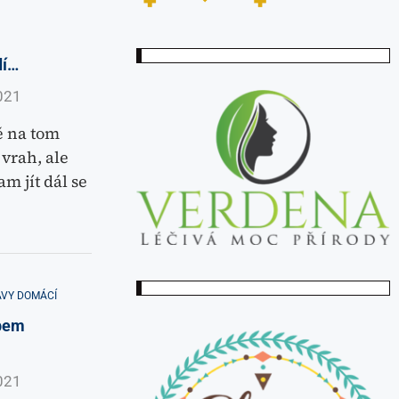
dí…
021
ě na tom
 vrah, ale
am jít dál se
VY DOMÁCÍ
ebem
021