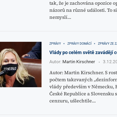
tak, že je zachována opozice 
názorů na různé události. To s
nemyslí…
ZPRÁVY
ZPRÁVY DOMÁCÍ
ZPRÁVY ZE Z
Vlády po celém světě zavádějí 
Autor:
Martin Kirschner
3.12.2
Autor: Martin Kirschner. S ro
počtem takzvaných „dezinform
vlády především v Německu, F
České Republice a Slovensku s
cenzuru, ušlechtile…