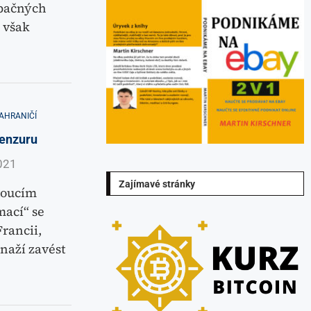
opačných
i však
AHRANIČÍ
cenzuru
021
Zajímavé stránky
stoucím
ací“ se
rancii,
naží zavést