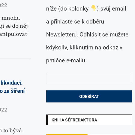
022
níže (do kolonky
) svůj email
yk mnoha
a přihlaste se k odběru
í se do něj
manipulovat
Newsletteru. Odhlásit se můžete
kdykoliv, kliknutím na odkaz v
patičce e-mailu.
likvidaci.
 za šíření
022
KNIHA ŠÉFREDAKTORA
 to bývá