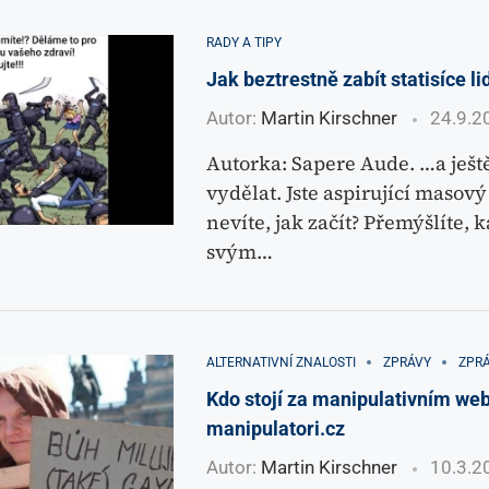
RADY A TIPY
Jak beztrestně zabít statisíce li
Autor:
Martin Kirschner
24.9.2
Autorka: Sapere Aude. …a ješt
vydělat. Jste aspirující masový
nevíte, jak začít? Přemýšlíte, k
svým…
ALTERNATIVNÍ ZNALOSTI
ZPRÁVY
ZPRÁ
Kdo stojí za manipulativním w
manipulatori.cz
Autor:
Martin Kirschner
10.3.2