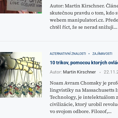
Autor: Martin Kirschner. Člán
skutečnou pravdu o tom, kdo st
webem manipulatori.cz. Před
chtěl říct, že se nerad snižuji…
ALTERNATIVNÍ ZNALOSTI
ZAJÍMAVOSTI
10 trikov, pomocou ktorých ovl
Autor:
Martin Kirschner
22.11.
Noam Avram Chomsky je prof
lingvistiky na Massachusetts In
Technology, je intelektuálom 
civilizácie, ktorý urobil revo
vo svojom odbore. Filozof,…