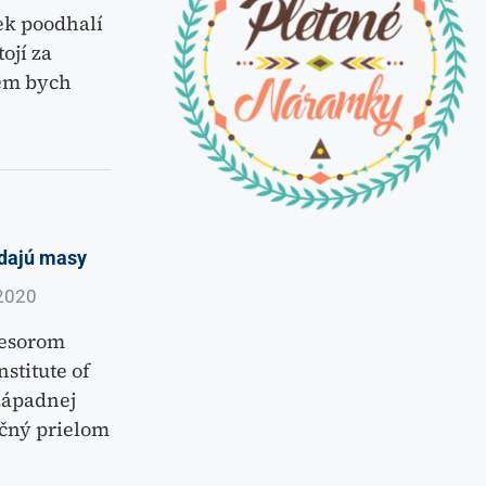
ek poodhalí
ojí za
em bych
ádajú masy
2020
esorom
stitute of
západnej
lučný prielom