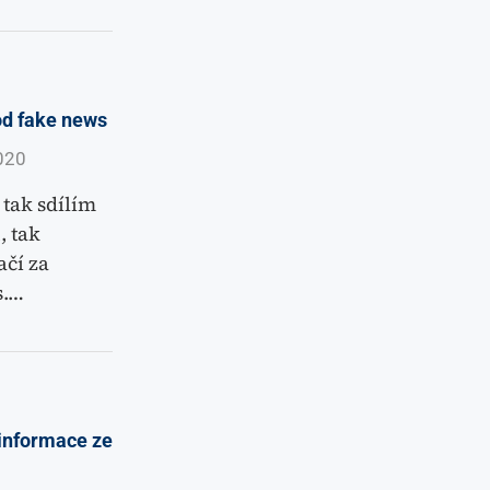
od fake news
020
 tak sdílím
, tak
ačí za
s.…
zinformace ze