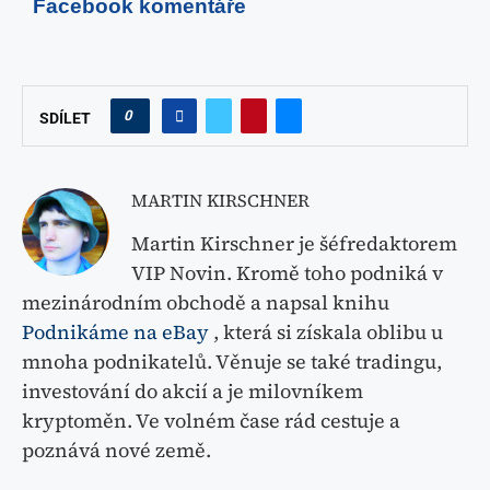
MARTIN KIRSCHNER
Martin Kirschner je šéfredaktorem
VIP Novin. Kromě toho podniká v
mezinárodním obchodě a napsal knihu
Podnikáme na eBay
, která si získala oblibu u
mnoha podnikatelů. Věnuje se také tradingu,
investování do akcií a je milovníkem
kryptoměn. Ve volném čase rád cestuje a
poznává nové země.
předchozí příspěvek
Recepty: Podzimní štrůdl z listového těsta
další příspěvek