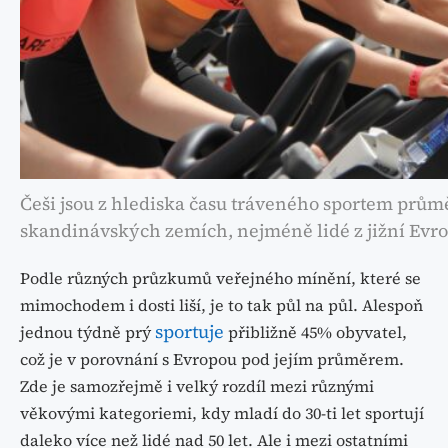
Češi jsou z hlediska času tráveného sportem průměr
skandinávských zemích, nejméně lidé z jižní Evro
Podle různých průzkumů veřejného mínění, které se
mimochodem i dosti liší, je to tak půl na půl. Alespoň
sportuje
jednou týdně prý
přibližně 45% obyvatel,
což je v porovnání s Evropou pod jejím průměrem.
Zde je samozřejmě i velký rozdíl mezi různými
věkovými kategoriemi, kdy mladí do 30-ti let sportují
daleko více než lidé nad 50 let. Ale i mezi ostatními