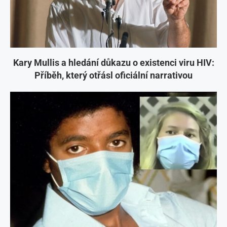
Příběh, který otřásl oficiální narrativou
Michael Jackson a Cathy O’Brienová: Nejznámější
případy programování MK Ultra za pomoci masek