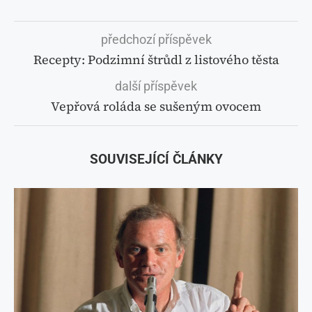
Vepřová roláda se sušeným ovocem
SOUVISEJÍCÍ ČLÁNKY
Kary Mullis a hledání důkazu o existenci viru HIV: