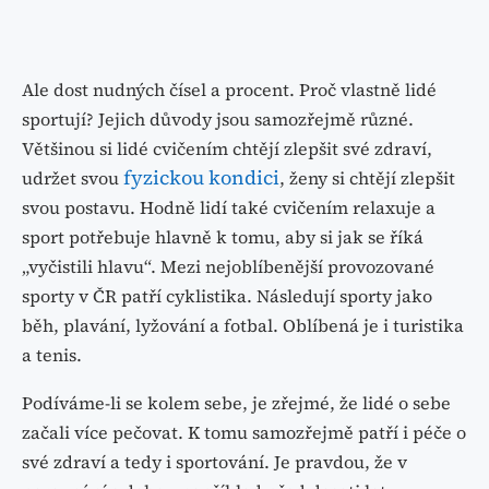
Ale dost nudných čísel a procent. Proč vlastně lidé
sportují? Jejich důvody jsou samozřejmě různé.
Většinou si lidé cvičením chtějí zlepšit své zdraví,
fyzickou kondici
udržet svou
, ženy si chtějí zlepšit
svou postavu. Hodně lidí také cvičením relaxuje a
sport potřebuje hlavně k tomu, aby si jak se říká
„vyčistili hlavu“. Mezi nejoblíbenější provozované
sporty v ČR patří cyklistika. Následují sporty jako
běh, plavání, lyžování a fotbal. Oblíbená je i turistika
a tenis.
Podíváme-li se kolem sebe, je zřejmé, že lidé o sebe
začali více pečovat. K tomu samozřejmě patří i péče o
své zdraví a tedy i sportování. Je pravdou, že v
porovnání s dobou například před deseti lety,
opravdu vidíme daleko více cyklistů a běžců.
Tenisové kurty také nezejí prázdnotou a daří se