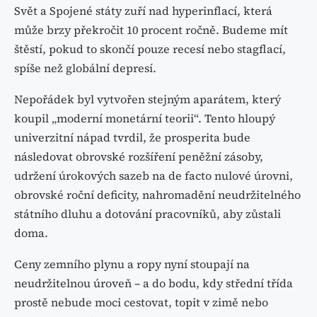
Svět a Spojené státy zuří nad hyperinflací, která
může brzy překročit 10 procent ročně. Budeme mít
štěstí, pokud to skončí pouze recesí nebo stagflací,
spíše než globální depresí.
Nepořádek byl vytvořen stejným aparátem, který
koupil „moderní monetární teorii“. Tento hloupý
univerzitní nápad tvrdil, že prosperita bude
následovat obrovské rozšíření peněžní zásoby,
udržení úrokových sazeb na de facto nulové úrovni,
obrovské roční deficity, nahromadění neudržitelného
státního dluhu a dotování pracovníků, aby zůstali
doma.
Ceny zemního plynu a ropy nyní stoupají na
neudržitelnou úroveň – a do bodu, kdy střední třída
prostě nebude moci cestovat, topit v zimě nebo