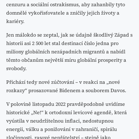
cenzuru a sociální ostrakismus, aby zahanbily tyto
domnělé vykořisťovatele a zničily jejich životy a
kariéry.
Jen málokdo se zeptal, jak se údajně škodlivý Západ s
historii asi 2 500 let stal destinací číslo jedna pro
miliony globálních nezápadních migrantů a nabídl
těmto občanům největší míru globální prosperity a
svobody.
Přichází tedy nové zúčtování – v reakci na „nové
rozkazy“ prosazované Bidenem a souborem Davos.
V polovině listopadu 2022 pravděpodobně uvidíme
historické „Ne!“ k ortodoxní levicové agendě, která
vyústila v neudržitelnou inflaci, nedostupnou
energii, válku a ponižování v zahraničí, spirálu
zločinnosti, rasové nepřátelství – stejně jako