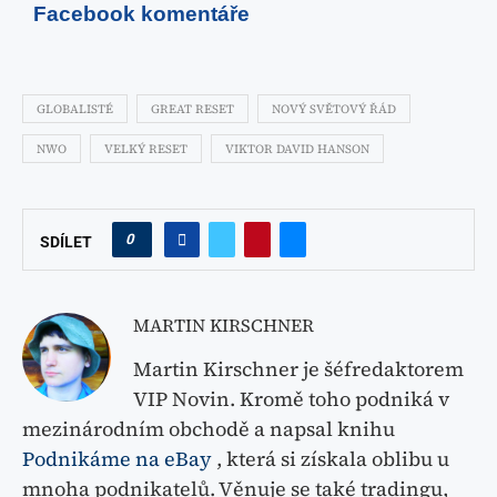
Facebook komentáře
GLOBALISTÉ
GREAT RESET
NOVÝ SVĚTOVÝ ŘÁD
NWO
VELKÝ RESET
VIKTOR DAVID HANSON
0
SDÍLET
MARTIN KIRSCHNER
Martin Kirschner je šéfredaktorem
VIP Novin. Kromě toho podniká v
mezinárodním obchodě a napsal knihu
Podnikáme na eBay
, která si získala oblibu u
mnoha podnikatelů. Věnuje se také tradingu,