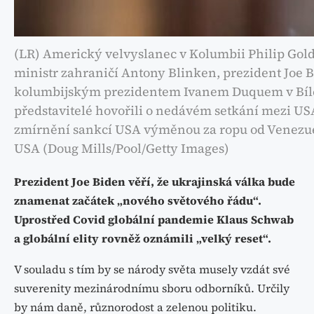
(LR) Americký velvyslanec v Kolumbii Philip Go
ministr zahraničí Antony Blinken, prezident Joe Bi
kolumbijským prezidentem Ivanem Duquem v Bílé
představitelé hovořili o nedávém setkání mezi US
zmírnění sankcí USA výměnou za ropu od Venezuel
USA (Doug Mills/Pool/Getty Images)
Prezident Joe Biden věří, že ukrajinská válka bude
znamenat začátek „nového světového řádu“.
Uprostřed Covid globální pandemie Klaus Schwab
a globální elity rovněž oznámili „velký reset“.
V souladu s tím by se národy světa musely vzdát své
suverenity mezinárodnímu sboru odborníků. Určily
by nám daně, různorodost a zelenou politiku.