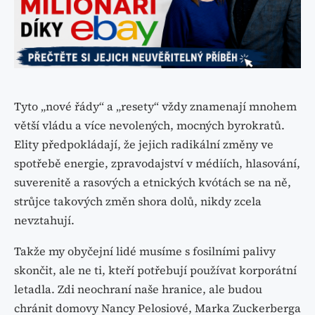
Tyto „nové řády“ a „resety“ vždy znamenají mnohem
větší vládu a více nevolených, mocných byrokratů.
Elity předpokládají, že jejich radikální změny ve
spotřebě energie, zpravodajství v médiích, hlasování,
suverenitě a rasových a etnických kvótách se na ně,
strůjce takových změn shora dolů, nikdy zcela
nevztahují.
Takže my obyčejní lidé musíme s fosilními palivy
skončit, ale ne ti, kteří potřebují používat korporátní
letadla. Zdi neochraní naše hranice, ale budou
chránit domovy Nancy Pelosiové, Marka Zuckerberga