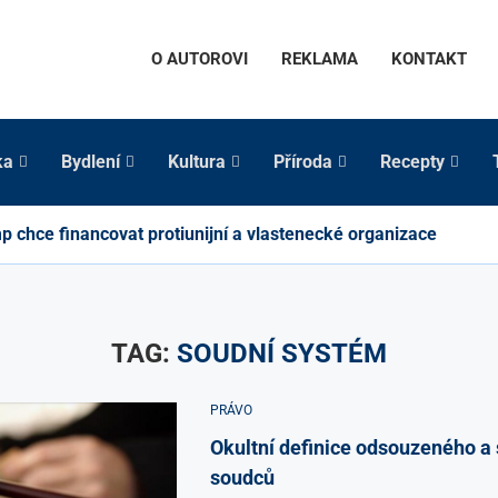
O AUTOROVI
REKLAMA
KONTAKT
ka
Bydlení
Kultura
Příroda
Recepty
p chce financovat protiunijní a vlastenecké organizace
TAG:
SOUDNÍ SYSTÉM
PRÁVO
Okultní definice odsouzeného a 
soudců